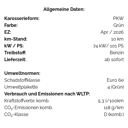
Allgemeine Daten:
Karosserieform:
PKW
Farbe:
Grün
EZ:
Apr / 2026
km-Stand:
10 km
kW / PS:
74 kW/ 101 PS
Treibstoff:
Benzin
Lieferzeit:
ab sofort
Umweltnormen:
Schadstoffklasse
Euro 6e
Umweltplakette
4 (Grün)
Verbrauch und Emissionen nach WLTP:
Kraftstoffverbr. komb.
5,3 l/100km
CO
-Emissionen komb.
118 g/km
2
CO
-Klasse
D (komb.)
2