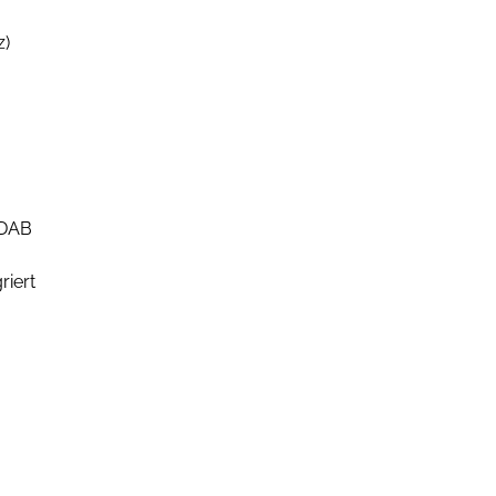
z)
 DAB
riert