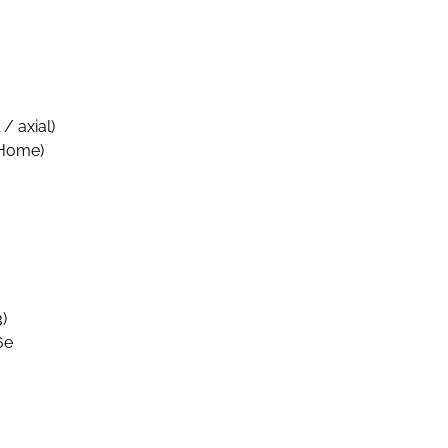
/ axial)
 Home)
)
6e