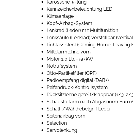
Karosserie: 5-türig
Kennzeichenbeleuchtung LED
Klimaanlage
Kopf-Airbag-System
Lenkrad (Leder) mit Multifunktion
Lenksäule (Lenkrad) verstellbar (vertikal 
Lichtassistent (Coming Home, Leaving
Mittelarmlehne vorn
Motor 1,0 Ltr. - 59 kW
Notrufsystem
Otto-Partikelfilter (OPF)
Radioempfang digital (DAB+)
Reifendruck-Kontrollsystem
Rücksitzlehne geteilt/klappbar (1/3-2/3
Schadstoffarm nach Abgasnorm Euro 
Schalt-/Wählhebelgriff Leder
Seitenairbag vorn
Selection
Servolenkung