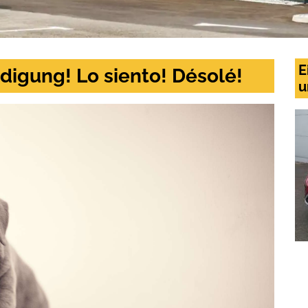
E
digung! Lo siento! Désolé!
u