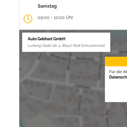
Samstag
09:00 - 12:00 Uhr
Auto Gebhart GmbH
Ludwig-Gaab-Str. 4, 88427 Bad Schussenried
Für die A
Datenschu