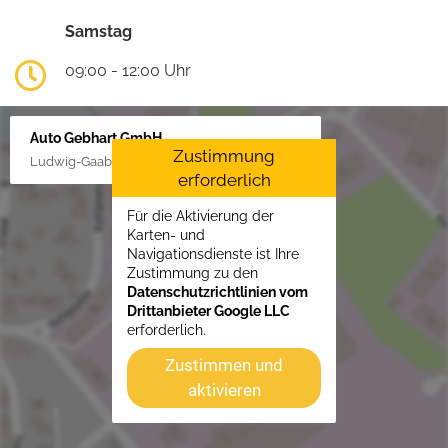
Samstag
09:00 - 12:00 Uhr
Auto Gebhart GmbH
Zustimmung
Ludwig-Gaab-Str. 4, 88427 Bad Schussenried
erforderlich
Für die Aktivierung der
Karten- und
Navigationsdienste ist Ihre
Zustimmung zu den
Datenschutzrichtlinien vom
Drittanbieter Google LLC
erforderlich.
Zustimmen und
aktivieren