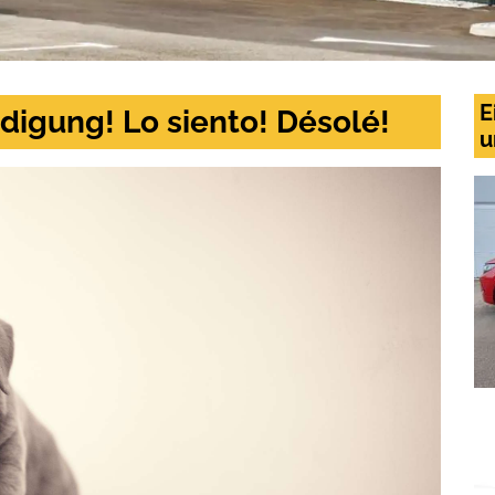
E
digung! Lo siento! Désolé!
u