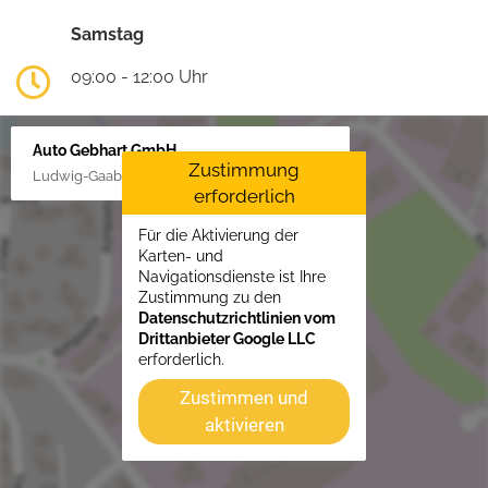
Samstag
09:00 - 12:00 Uhr
Auto Gebhart GmbH
Zustimmung
Ludwig-Gaab-Str. 4, 88427 Bad Schussenried
erforderlich
Für die Aktivierung der
Karten- und
Navigationsdienste ist Ihre
Zustimmung zu den
Datenschutzrichtlinien vom
Drittanbieter Google LLC
erforderlich.
Zustimmen und
aktivieren