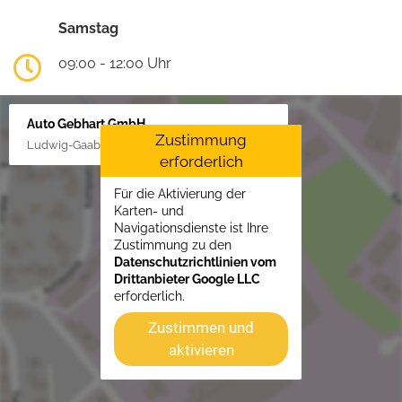
Samstag
09:00 - 12:00 Uhr
Auto Gebhart GmbH
Zustimmung
Ludwig-Gaab-Str. 4, 88427 Bad Schussenried
erforderlich
Für die Aktivierung der
Karten- und
Navigationsdienste ist Ihre
Zustimmung zu den
Datenschutzrichtlinien vom
Drittanbieter Google LLC
erforderlich.
Zustimmen und
aktivieren