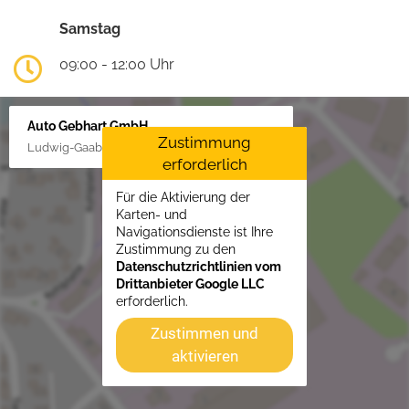
Samstag
09:00 - 12:00 Uhr
Auto Gebhart GmbH
Zustimmung
Ludwig-Gaab-Str. 4, 88427 Bad Schussenried
erforderlich
Für die Aktivierung der
Karten- und
Navigationsdienste ist Ihre
Zustimmung zu den
Datenschutzrichtlinien vom
Drittanbieter Google LLC
erforderlich.
Zustimmen und
aktivieren