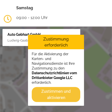
Samstag
09:00 - 12:00 Uhr
Auto Gebhart GmbH
Zustimmung
Ludwig-Gaab-Str. 4, 88427 Bad Schussenried
erforderlich
Für die Aktivierung der
Karten- und
Navigationsdienste ist Ihre
Zustimmung zu den
Datenschutzrichtlinien vom
Drittanbieter Google LLC
erforderlich.
Zustimmen und
aktivieren