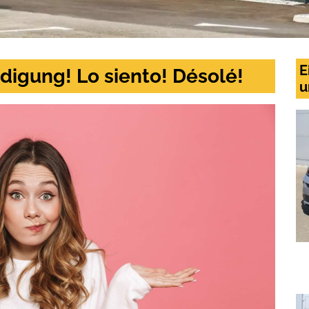
E
digung! Lo siento! Désolé!
u