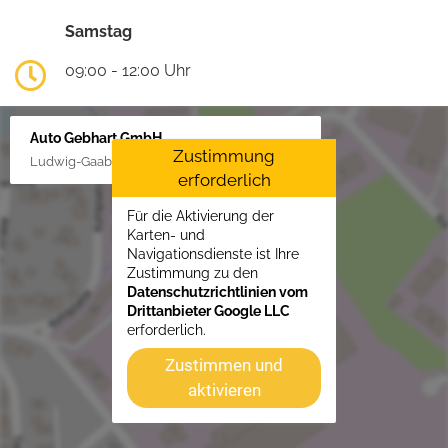
Samstag
09:00 - 12:00 Uhr
Auto Gebhart GmbH
Zustimmung
Ludwig-Gaab-Str. 4, 88427 Bad Schussenried
erforderlich
Für die Aktivierung der
Karten- und
Navigationsdienste ist Ihre
Zustimmung zu den
Datenschutzrichtlinien vom
Drittanbieter Google LLC
erforderlich.
Zustimmen und
aktivieren