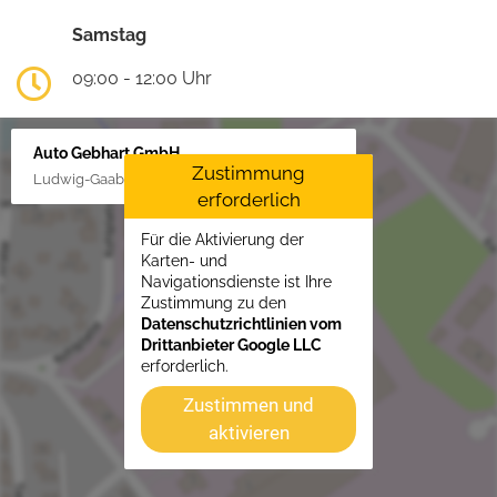
Samstag
09:00 - 12:00 Uhr
Auto Gebhart GmbH
Zustimmung
Ludwig-Gaab-Str. 4, 88427 Bad Schussenried
erforderlich
Für die Aktivierung der
Karten- und
Navigationsdienste ist Ihre
Zustimmung zu den
Datenschutzrichtlinien vom
Drittanbieter Google LLC
erforderlich.
Zustimmen und
aktivieren