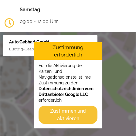
Samstag
09:00 - 12:00 Uhr
Auto Gebhart GmbH
Zustimmung
Ludwig-Gaab-Str. 4, 88427 Bad Schussenried
erforderlich
Für die Aktivierung der
Karten- und
Navigationsdienste ist Ihre
Zustimmung zu den
Datenschutzrichtlinien vom
Drittanbieter Google LLC
erforderlich.
Zustimmen und
aktivieren