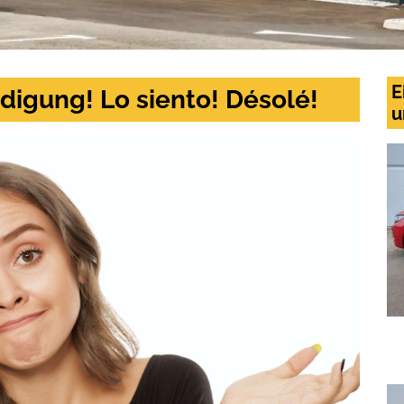
E
digung! Lo siento! Désolé!
u