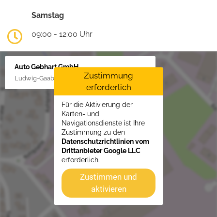
Samstag
09:00 - 12:00 Uhr
Auto Gebhart GmbH
Zustimmung
Ludwig-Gaab-Str. 4, 88427 Bad Schussenried
erforderlich
Für die Aktivierung der
Karten- und
Navigationsdienste ist Ihre
Zustimmung zu den
Datenschutzrichtlinien vom
Drittanbieter Google LLC
erforderlich.
Zustimmen und
aktivieren