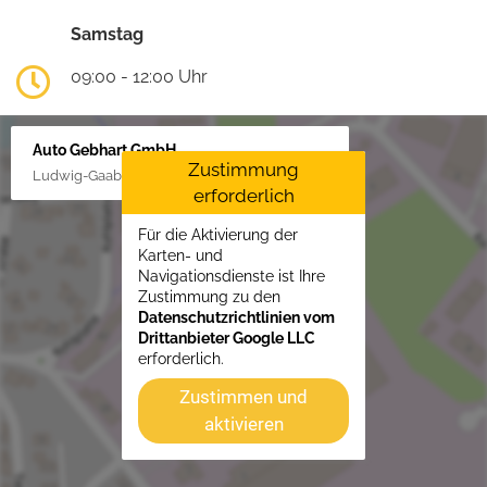
Samstag
09:00 - 12:00 Uhr
Auto Gebhart GmbH
Zustimmung
Ludwig-Gaab-Str. 4, 88427 Bad Schussenried
erforderlich
Für die Aktivierung der
Karten- und
Navigationsdienste ist Ihre
Zustimmung zu den
Datenschutzrichtlinien vom
Drittanbieter Google LLC
erforderlich.
Zustimmen und
aktivieren