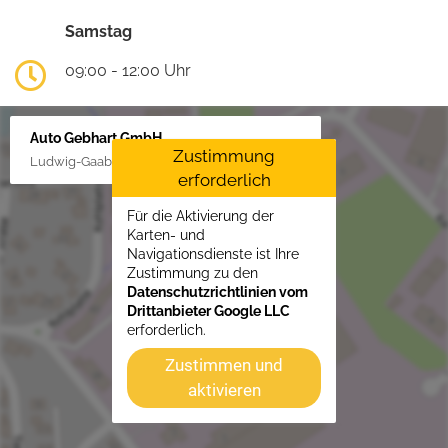
Samstag
09:00 - 12:00 Uhr
Auto Gebhart GmbH
Zustimmung
Ludwig-Gaab-Str. 4, 88427 Bad Schussenried
erforderlich
Für die Aktivierung der
Karten- und
Navigationsdienste ist Ihre
Zustimmung zu den
Datenschutzrichtlinien vom
Drittanbieter Google LLC
erforderlich.
Zustimmen und
aktivieren