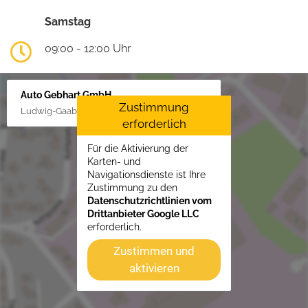
Samstag
09:00 - 12:00 Uhr
Auto Gebhart GmbH
Zustimmung
Ludwig-Gaab-Str. 4, 88427 Bad Schussenried
erforderlich
Für die Aktivierung der
Karten- und
Navigationsdienste ist Ihre
Zustimmung zu den
Datenschutzrichtlinien vom
Drittanbieter Google LLC
erforderlich.
Zustimmen und
aktivieren