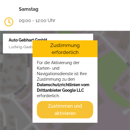
Samstag
09:00 - 12:00 Uhr
Auto Gebhart GmbH
Zustimmung
Ludwig-Gaab-Str. 4, 88427 Bad Schussenried
erforderlich
Für die Aktivierung der
Karten- und
Navigationsdienste ist Ihre
Zustimmung zu den
Datenschutzrichtlinien vom
Drittanbieter Google LLC
erforderlich.
Zustimmen und
aktivieren