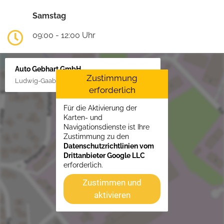
Samstag
09:00 - 12:00 Uhr
Auto Gebhart GmbH
Zustimmung
Ludwig-Gaab-Str. 4, 88427 Bad Schussenried
erforderlich
Für die Aktivierung der
Karten- und
Navigationsdienste ist Ihre
Zustimmung zu den
Datenschutzrichtlinien vom
Drittanbieter Google LLC
erforderlich.
Zustimmen und
aktivieren