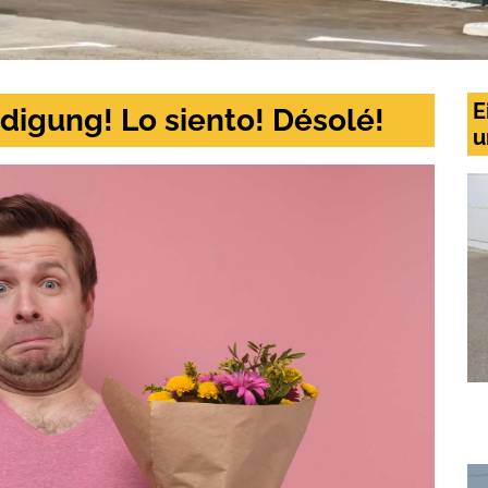
E
digung! Lo siento! Désolé!
u