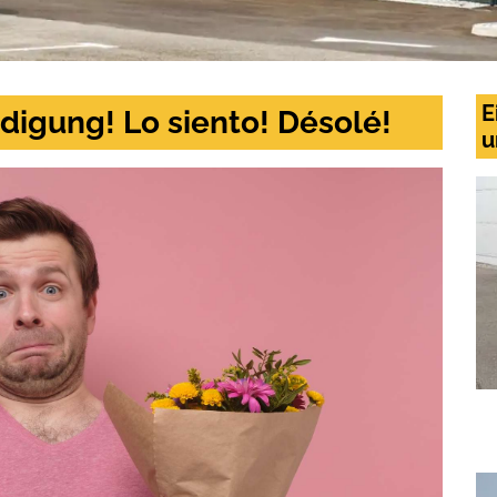
E
digung! Lo siento! Désolé!
u