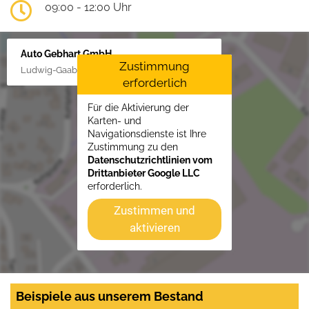
09:00 - 12:00 Uhr
Auto Gebhart GmbH
Zustimmung
Ludwig-Gaab-Str. 4, 88427 Bad Schussenried
erforderlich
Für die Aktivierung der
Karten- und
Navigationsdienste ist Ihre
Zustimmung zu den
Datenschutzrichtlinien vom
Drittanbieter Google LLC
erforderlich.
Zustimmen und
aktivieren
Beispiele aus unserem Bestand