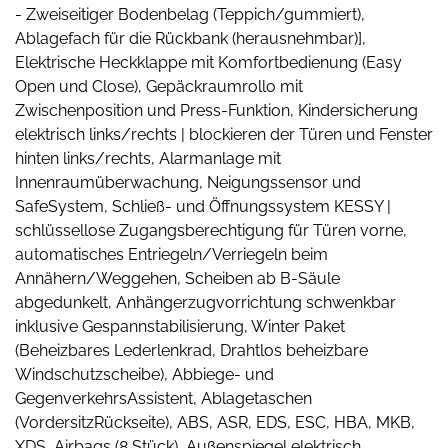
- Zweiseitiger Bodenbelag (Teppich/gummiert),
Ablagefach für die Rückbank (herausnehmbar)],
Elektrische Heckklappe mit Komfortbedienung (Easy
Open und Close), Gepäckraumrollo mit
Zwischenposition und Press-Funktion, Kindersicherung
elektrisch links/rechts | blockieren der Türen und Fenster
hinten links/rechts, Alarmanlage mit
Innenraumüberwachung, Neigungssensor und
SafeSystem, Schließ- und Öffnungssystem KESSY |
schlüssellose Zugangsberechtigung für Türen vorne,
automatisches Entriegeln/Verriegeln beim
Annähern/Weggehen, Scheiben ab B-Säule
abgedunkelt, Anhängerzugvorrichtung schwenkbar
inklusive Gespannstabilisierung, Winter Paket
(Beheizbares Lederlenkrad, Drahtlos beheizbare
Windschutzscheibe), Abbiege- und
GegenverkehrsAssistent, Ablagetaschen
(VordersitzRückseite), ABS, ASR, EDS, ESC, HBA, MKB,
XDS, Airbags (8 Stück), Außenspiegel elektrisch,