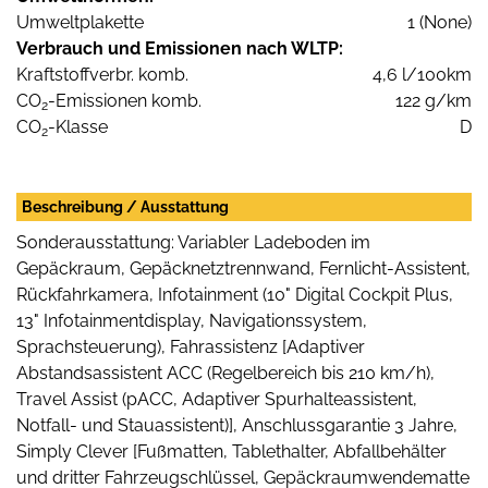
Umweltplakette
1 (None)
Verbrauch und Emissionen nach WLTP:
Kraftstoffverbr. komb.
4,6 l/100km
CO
-Emissionen komb.
122 g/km
2
CO
-Klasse
D
2
Beschreibung / Ausstattung
Sonderausstattung: Variabler Ladeboden im
Gepäckraum, Gepäcknetztrennwand, Fernlicht-Assistent,
Rückfahrkamera, Infotainment (10" Digital Cockpit Plus,
13" Infotainmentdisplay, Navigationssystem,
Sprachsteuerung), Fahrassistenz [Adaptiver
Abstandsassistent ACC (Regelbereich bis 210 km/h),
Travel Assist (pACC, Adaptiver Spurhalteassistent,
Notfall- und Stauassistent)], Anschlussgarantie 3 Jahre,
Simply Clever [Fußmatten, Tablethalter, Abfallbehälter
und dritter Fahrzeugschlüssel, Gepäckraumwendematte