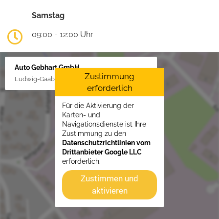
Samstag
09:00 - 12:00 Uhr
Auto Gebhart GmbH
Zustimmung
Ludwig-Gaab-Str. 4, 88427 Bad Schussenried
erforderlich
Für die Aktivierung der
Karten- und
Navigationsdienste ist Ihre
Zustimmung zu den
Datenschutzrichtlinien vom
Drittanbieter Google LLC
erforderlich.
Zustimmen und
aktivieren