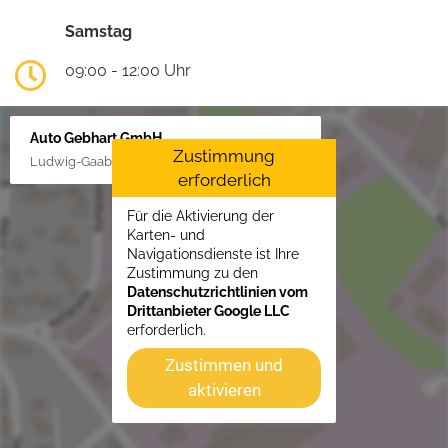
Samstag
09:00 - 12:00 Uhr
Auto Gebhart GmbH
Zustimmung
Ludwig-Gaab-Str. 4, 88427 Bad Schussenried
erforderlich
Für die Aktivierung der
Karten- und
Navigationsdienste ist Ihre
Zustimmung zu den
Datenschutzrichtlinien vom
Drittanbieter Google LLC
erforderlich.
Zustimmen und
aktivieren