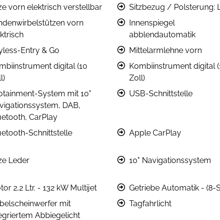
ze vorn elektrisch verstellbar
Sitzbezug / Polsterung: 
ndenwirbelstützen vorn
Innenspiegel
ktrisch
abblendautomatik
yless-Entry & Go
Mittelarmlehne vorn
mbiinstrument digital (10
Kombiinstrument digital (
l)
Zoll)
fotainment-System mit 10"
USB-Schnittstelle
vigationssystem, DAB,
uetooth, CarPlay
uetooth-Schnittstelle
Apple CarPlay
tze Leder
10" Navigationssystem
or 2,2 Ltr. - 132 kW Multijet
Getriebe Automatik - (8-S
belscheinwerfer mit
Tagfahrlicht
tegriertem Abbiegelicht