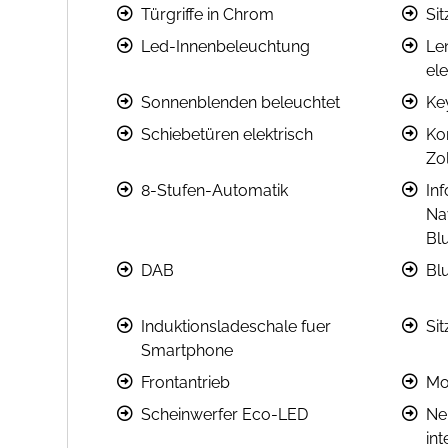
Türgriffe in Chrom
Sit
Led-Innenbeleuchtung
Le
ele
Sonnenblenden beleuchtet
Ke
Schiebetüren elektrisch
Ko
Zol
8-Stufen-Automatik
In
Na
Bl
DAB
Bl
Induktionsladeschale fuer
Si
Smartphone
Frontantrieb
Mot
Scheinwerfer Eco-LED
Ne
in