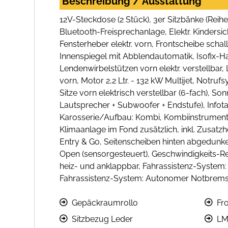
Beschreibung / Ausstattung
12V-Steckdose (2 Stück), 3er Sitzbänke (Reih
Bluetooth-Freisprechanlage, Elektr. Kindersi
Fensterheber elektr. vorn, Frontscheibe sc
Innenspiegel mit Abblendautomatik, Isofix-H
Lendenwirbelstützen vorn elektr. verstellbar,
vorn, Motor 2,2 Ltr. - 132 kW Multijet, Notru
Sitze vorn elektrisch verstellbar (6-fach), S
Lautsprecher + Subwoofer + Endstufe), Infot
Karosserie/Aufbau: Kombi, Kombiinstrument dig
Klimaanlage im Fond zusätzlich, inkl. Zusatz
Entry & Go, Seitenscheiben hinten abgedunkelt
Open (sensorgesteuert), Geschwindigkeits-Re
heiz- und anklappbar, Fahrassistenz-System: 
Fahrassistenz-System: Autonomer Notbrems-A
Gepäckraumrollo
Fr
Sitzbezug Leder
LM