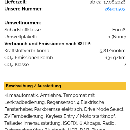
Lieferzeit:
ab ca. 17.08.2026
Unsere Nummer:
26901503
Umweltnormen:
Schadstoffklasse
Euro6
Umweltplakette
1 (None)
Verbrauch und Emissionen nach WLTP:
Kraftstoffverbr. komb.
5,8 l/100km
CO
-Emissionen komb.
131 g/km
2
CO
-Klasse
D
2
Beschreibung / Ausstattung
Klimaautomatik, Armlehne, Tempomat mit
Lenkradbedienung, Regensensor, 4 Elektrische
Fensterheber, Parkbremse elektrisch, Drive Mode Select,
ZV Fernbedienung, Keyless Entry / Motorstartknopf,
Teilleder Innenausstattung, ISOFIX, 6 Airbags, Radio,