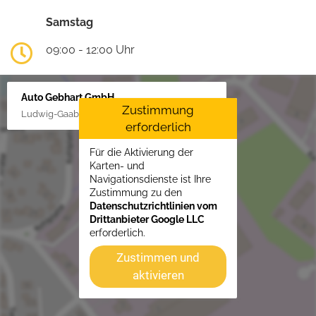
Samstag
09:00 - 12:00 Uhr
Auto Gebhart GmbH
Zustimmung
Ludwig-Gaab-Str. 4, 88427 Bad Schussenried
erforderlich
Für die Aktivierung der
Karten- und
Navigationsdienste ist Ihre
Zustimmung zu den
Datenschutzrichtlinien vom
Drittanbieter Google LLC
erforderlich.
Zustimmen und
aktivieren