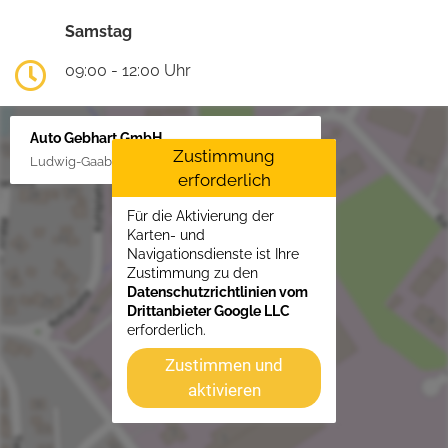
Samstag
09:00 - 12:00 Uhr
Auto Gebhart GmbH
Zustimmung
Ludwig-Gaab-Str. 4, 88427 Bad Schussenried
erforderlich
Für die Aktivierung der
Karten- und
Navigationsdienste ist Ihre
Zustimmung zu den
Datenschutzrichtlinien vom
Drittanbieter Google LLC
erforderlich.
Zustimmen und
aktivieren