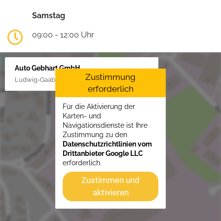
Samstag
09:00 - 12:00 Uhr
Auto Gebhart GmbH
Zustimmung
Ludwig-Gaab-Str. 4, 88427 Bad Schussenried
erforderlich
Für die Aktivierung der
Karten- und
Navigationsdienste ist Ihre
Zustimmung zu den
Datenschutzrichtlinien vom
Drittanbieter Google LLC
erforderlich.
Zustimmen und
aktivieren