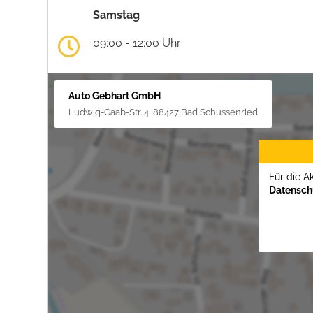
Samstag
09:00 - 12:00 Uhr
Auto Gebhart GmbH
Ludwig-Gaab-Str. 4, 88427 Bad Schussenried
Für die A
Datenschu