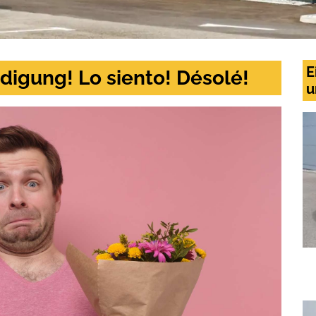
E
digung! Lo siento! Désolé!
u