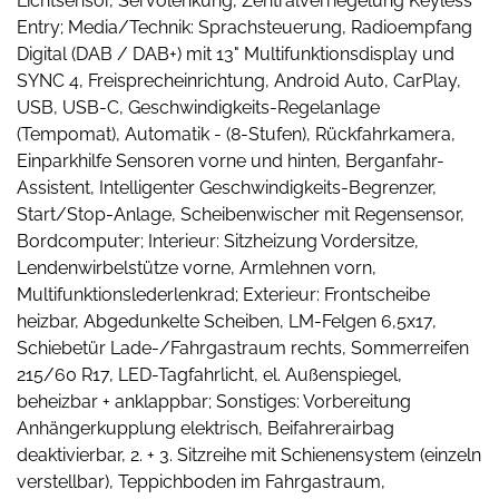
Lichtsensor, Servolenkung, Zentralverriegelung Keyless
Entry; Media/Technik: Sprachsteuerung, Radioempfang
Digital (DAB / DAB+) mit 13" Multifunktionsdisplay und
SYNC 4, Freisprecheinrichtung, Android Auto, CarPlay,
USB, USB-C, Geschwindigkeits-Regelanlage
(Tempomat), Automatik - (8-Stufen), Rückfahrkamera,
Einparkhilfe Sensoren vorne und hinten, Berganfahr-
Assistent, Intelligenter Geschwindigkeits-Begrenzer,
Start/Stop-Anlage, Scheibenwischer mit Regensensor,
Bordcomputer; Interieur: Sitzheizung Vordersitze,
Lendenwirbelstütze vorne, Armlehnen vorn,
Multifunktionslederlenkrad; Exterieur: Frontscheibe
heizbar, Abgedunkelte Scheiben, LM-Felgen 6,5x17,
Schiebetür Lade-/Fahrgastraum rechts, Sommerreifen
215/60 R17, LED-Tagfahrlicht, el. Außenspiegel,
beheizbar + anklappbar; Sonstiges: Vorbereitung
Anhängerkupplung elektrisch, Beifahrerairbag
deaktivierbar, 2. + 3. Sitzreihe mit Schienensystem (einzeln
verstellbar), Teppichboden im Fahrgastraum,