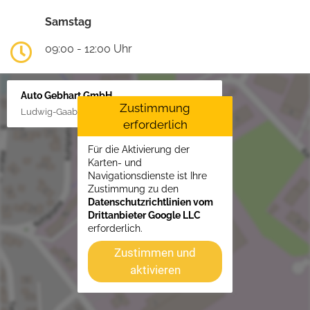
Samstag
09:00 - 12:00 Uhr
Auto Gebhart GmbH
Zustimmung
Ludwig-Gaab-Str. 4, 88427 Bad Schussenried
erforderlich
Für die Aktivierung der
Karten- und
Navigationsdienste ist Ihre
Zustimmung zu den
Datenschutzrichtlinien vom
Drittanbieter Google LLC
erforderlich.
Zustimmen und
aktivieren