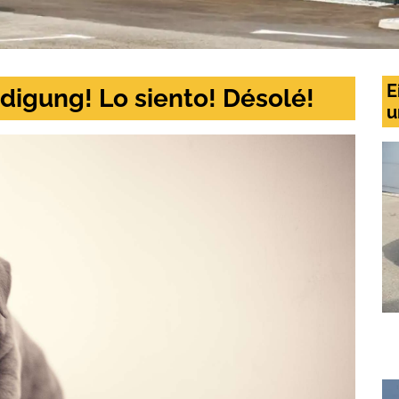
E
digung! Lo siento! Désolé!
u