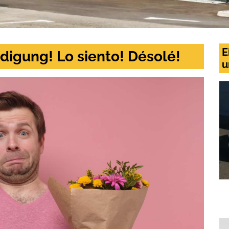
E
digung! Lo siento! Désolé!
u