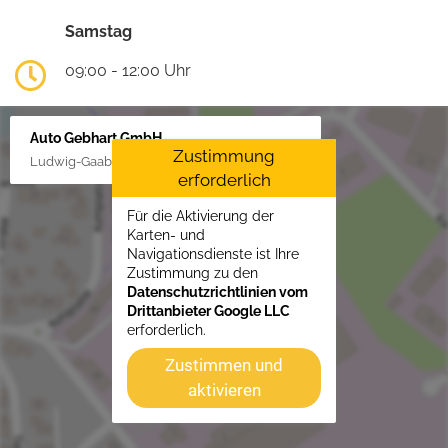
Samstag
09:00 - 12:00 Uhr
Auto Gebhart GmbH
Zustimmung
Ludwig-Gaab-Str. 4, 88427 Bad Schussenried
erforderlich
Für die Aktivierung der
Karten- und
Navigationsdienste ist Ihre
Zustimmung zu den
Datenschutzrichtlinien vom
Drittanbieter Google LLC
erforderlich.
Zustimmen und
aktivieren