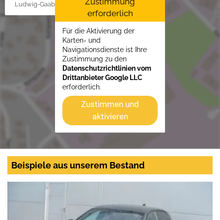
Zustimmung
Ludwig-Gaab-Str. 4, 88427 Bad Schussenried
erforderlich
Für die Aktivierung der
Karten- und
Navigationsdienste ist Ihre
Zustimmung zu den
Datenschutzrichtlinien vom
Drittanbieter Google LLC
erforderlich.
Zustimmen und
aktivieren
Beispiele aus unserem Bestand