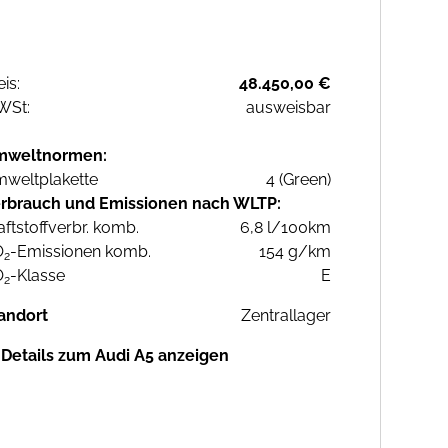
eis:
48.450,00 €
WSt:
ausweisbar
mweltnormen:
weltplakette
4 (Green)
rbrauch und Emissionen nach WLTP:
aftstoffverbr. komb.
6,8 l/100km
O
-Emissionen komb.
154 g/km
2
O
-Klasse
E
2
andort
Zentrallager
Details zum Audi A5 anzeigen