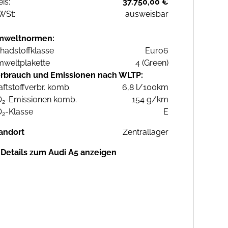
eis:
37.750,00 €
WSt:
ausweisbar
mweltnormen:
hadstoffklasse
Euro6
weltplakette
4 (Green)
rbrauch und Emissionen nach WLTP:
aftstoffverbr. komb.
6,8 l/100km
O
-Emissionen komb.
154 g/km
2
O
-Klasse
E
2
andort
Zentrallager
Details zum Audi A5 anzeigen