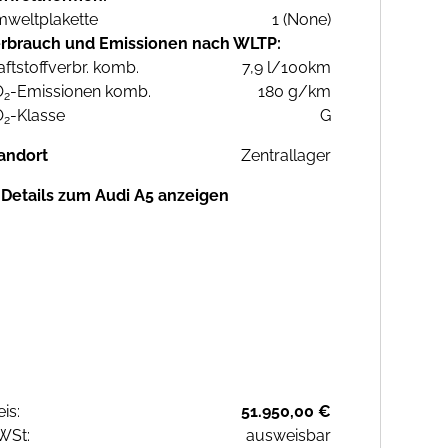
weltplakette
1 (None)
rbrauch und Emissionen nach WLTP:
aftstoffverbr. komb.
7,9 l/100km
O
-Emissionen komb.
180 g/km
2
O
-Klasse
G
2
andort
Zentrallager
Details zum Audi A5 anzeigen
eis:
51.950,00 €
WSt:
ausweisbar