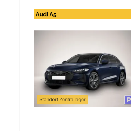
Audi A5
Standort Zentrallager