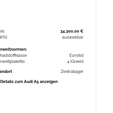
eis:
34.300,00 €
WSt:
ausweisbar
mweltnormen:
hadstoffklasse
Euro6d
weltplakette
4 (Green)
andort
Zentrallager
Details zum Audi A5 anzeigen