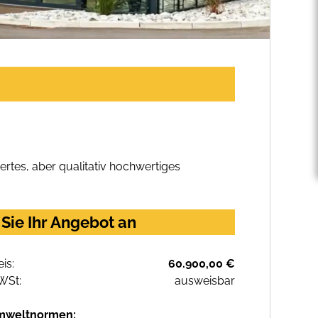
rtes, aber qualitativ hochwertiges
Sie Ihr Angebot an
eis:
60.900,00 €
WSt:
ausweisbar
mweltnormen: