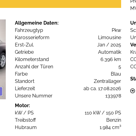
Pr
M
Allgemeine Daten:
U
Fahrzeugtyp
Pkw
Sc
Karosserieform
Limousine
Um
Erst-Zul.
Jan / 2025
Ve
Getriebe
Automatik
Kr
Kilometerstand
6.396 km
C
Anzahl der Türen
5
C
Farbe
Blau
St
Standort
Zentrallager
Lieferzeit
ab ca. 17.08.2026
Unsere Nummer
133978
Motor:
kW / PS
110 kW / 150 PS
Treibstoff
Benzin
Hubraum
1.984 cm³