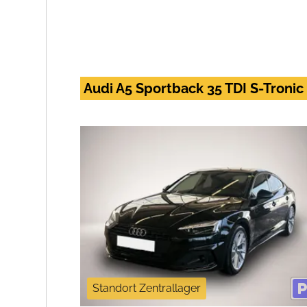
Audi A5 Sportback 35 TDI S-Troni
Standort Zentrallager