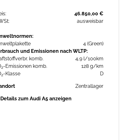
eis:
46.850,00 €
WSt:
ausweisbar
mweltnormen:
weltplakette
4 (Green)
rbrauch und Emissionen nach WLTP:
aftstoffverbr. komb.
4,9 l/100km
O
-Emissionen komb.
128 g/km
2
O
-Klasse
D
2
andort
Zentrallager
Details zum Audi A5 anzeigen