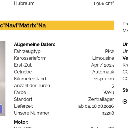
Hubraum
1.968 cm³
Pr
nic*Navi*Matrix*Na
M
Allgemeine Daten:
U
Fahrzeugtyp
Pkw
Um
Karosserieform
Limousine
Ve
Erst-Zul.
Apr / 2025
Kr
Getriebe
Automatik
C
Kilometerstand
11.410 km
C
Anzahl der Türen
5
St
Farbe
Weiß
Standort
Zentrallager
Lieferzeit
ab ca. 18.08.2026
Unsere Nummer
32298
Motor: