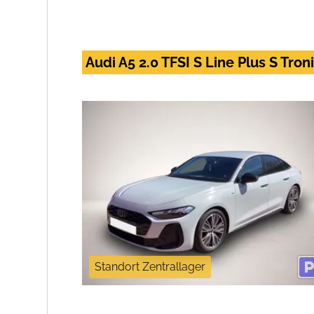
Audi A5 2.0 TFSI S Line Plus S Tro
Standort Zentrallager