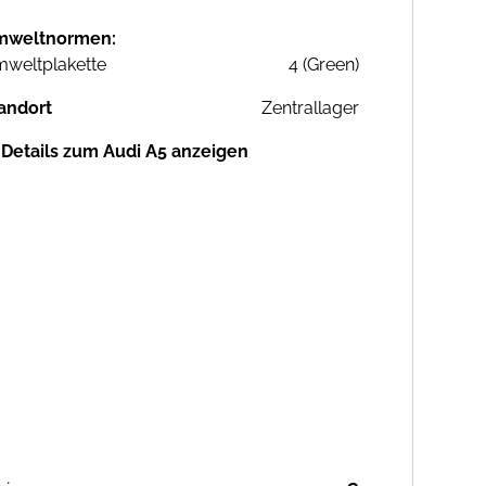
mweltnormen:
weltplakette
4 (Green)
andort
Zentrallager
Details zum Audi A5 anzeigen