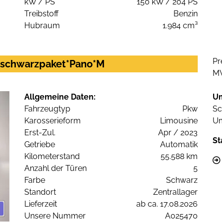
kW / PS
150 kW / 204 PS
Treibstoff
Benzin
Hubraum
1.984 cm³
Pr
c schwarzpaket*Pano*M
M
Allgemeine Daten:
U
Fahrzeugtyp
Pkw
Sc
Karosserieform
Limousine
Um
Erst-Zul.
Apr / 2023
St
Getriebe
Automatik
Kilometerstand
55.588 km
Anzahl der Türen
5
Farbe
Schwarz
Standort
Zentrallager
Lieferzeit
ab ca. 17.08.2026
Unsere Nummer
A025470