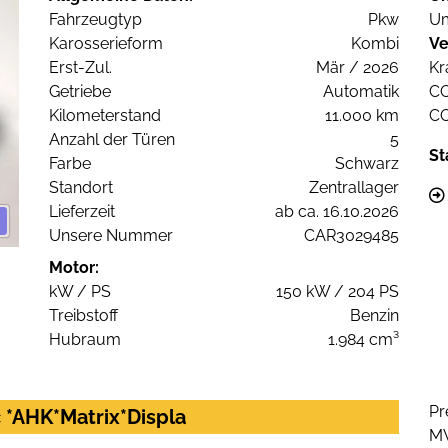
Fahrzeugtyp
Pkw
Um
Karosserieform
Kombi
Ve
Erst-Zul.
Mär / 2026
Kr
Getriebe
Automatik
C
Kilometerstand
11.000 km
C
Anzahl der Türen
5
St
Farbe
Schwarz
Standort
Zentrallager
Lieferzeit
ab ca. 16.10.2026
Unsere Nummer
CAR3029485
Motor:
kW / PS
150 kW / 204 PS
Treibstoff
Benzin
Hubraum
1.984 cm³
Pr
c *AHK*Matrix*Displa
M