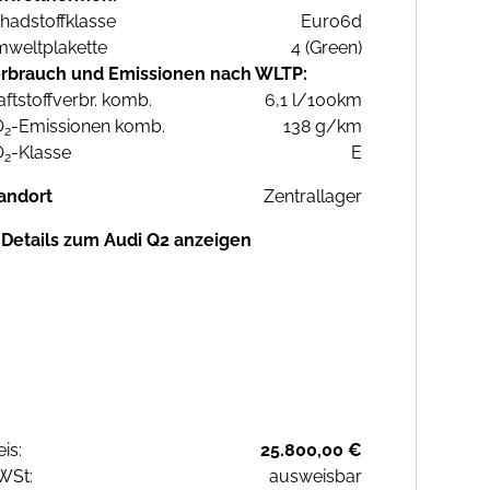
hadstoffklasse
Euro6d
weltplakette
4 (Green)
rbrauch und Emissionen nach WLTP:
aftstoffverbr. komb.
6,1 l/100km
O
-Emissionen komb.
138 g/km
2
O
-Klasse
E
2
andort
Zentrallager
Details zum Audi Q2 anzeigen
eis:
25.800,00 €
WSt:
ausweisbar