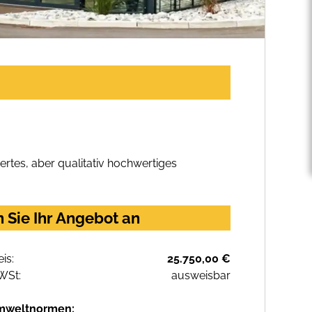
rtes, aber qualitativ hochwertiges
 Sie Ihr Angebot an
eis:
25.750,00 €
WSt:
ausweisbar
mweltnormen: