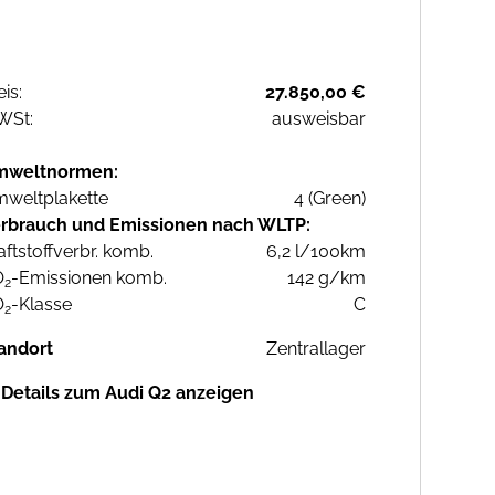
eis:
27.850,00 €
WSt:
ausweisbar
mweltnormen:
weltplakette
4 (Green)
rbrauch und Emissionen nach WLTP:
aftstoffverbr. komb.
6,2 l/100km
O
-Emissionen komb.
142 g/km
2
O
-Klasse
C
2
andort
Zentrallager
Details zum Audi Q2 anzeigen