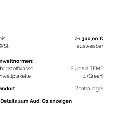
eis:
21.300,00 €
WSt:
ausweisbar
mweltnormen:
hadstoffklasse
Euro6d-TEMP
weltplakette
4 (Green)
andort
Zentrallager
Details zum Audi Q2 anzeigen