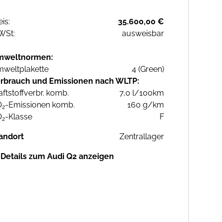
eis:
35.600,00 €
WSt:
ausweisbar
mweltnormen:
weltplakette
4 (Green)
rbrauch und Emissionen nach WLTP:
aftstoffverbr. komb.
7,0 l/100km
O
-Emissionen komb.
160 g/km
2
O
-Klasse
F
2
andort
Zentrallager
Details zum Audi Q2 anzeigen