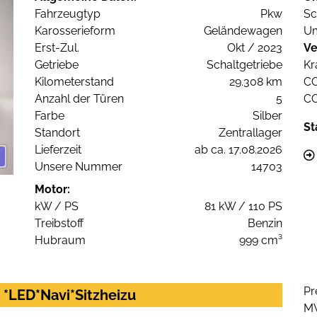
Fahrzeugtyp
Pkw
Sc
Karosserieform
Geländewagen
Um
Erst-Zul.
Okt / 2023
Ve
Getriebe
Schaltgetriebe
Kr
Kilometerstand
29.308 km
C
Anzahl der Türen
5
C
Farbe
Silber
St
Standort
Zentrallager
Lieferzeit
ab ca. 17.08.2026
Unsere Nummer
14703
Motor:
kW / PS
81 kW / 110 PS
Treibstoff
Benzin
Hubraum
999 cm³
Pr
 *LED*Navi*Sitzheizu
M