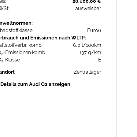
eis:
28.600,00 €
WSt:
ausweisbar
mweltnormen:
hadstoffklasse
Euro6
rbrauch und Emissionen nach WLTP:
aftstoffverbr. komb.
6,0 l/100km
O
-Emissionen komb.
137 g/km
2
O
-Klasse
E
2
andort
Zentrallager
Details zum Audi Q2 anzeigen