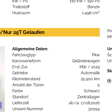
kW / PS
110 kW / 150 PS
Treibstoff
Benzin
Hubraum
1.498 cm³
Pr
/Nur 25T Gelaufen
M
Allgemeine Daten:
U
Fahrzeugtyp
Pkw
Sc
Karosserieform
Geländewagen
Um
Erst-Zul.
Mär / 2019
St
Getriebe
Automatik
Kilometerstand
25.900 km
Anzahl der Türen
5
Farbe
Schwarz
Standort
Zentrallager
Lieferzeit
ab ca. 17.08.2026
Unsere Nummer
30054