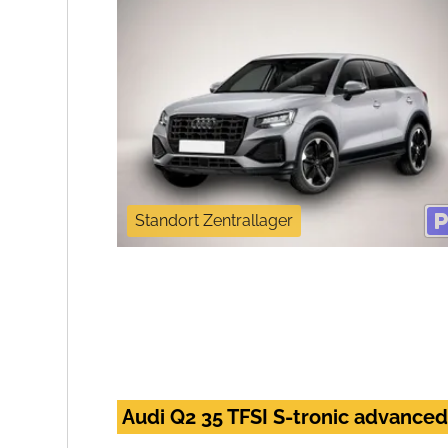
Standort Zentrallager
Audi Q2 35 TFSI S-tronic advanced