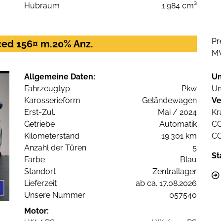
Hubraum
1.984 cm³
Pr
nced 156¤ m.20% Anz.
M
Allgemeine Daten:
U
Fahrzeugtyp
Pkw
Um
Karosserieform
Geländewagen
Ve
Erst-Zul.
Mai / 2024
Kr
Getriebe
Automatik
C
Kilometerstand
19.301 km
C
Anzahl der Türen
5
St
Farbe
Blau
Standort
Zentrallager
Lieferzeit
ab ca. 17.08.2026
Unsere Nummer
057540
Motor: