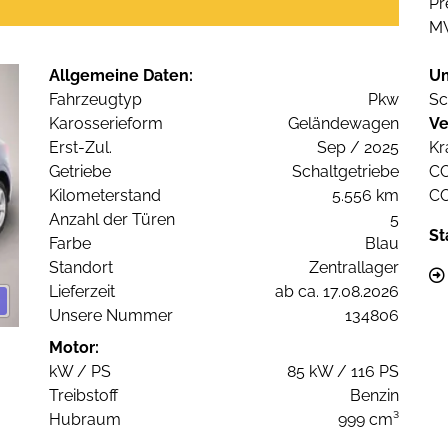
Pr
M
Allgemeine Daten:
U
Fahrzeugtyp
Pkw
Sc
Karosserieform
Geländewagen
Ve
Erst-Zul.
Sep / 2025
Kr
Getriebe
Schaltgetriebe
C
Kilometerstand
5.556 km
C
Anzahl der Türen
5
St
Farbe
Blau
Standort
Zentrallager
Lieferzeit
ab ca. 17.08.2026
Unsere Nummer
134806
Motor:
kW / PS
85 kW / 116 PS
Treibstoff
Benzin
Hubraum
999 cm³