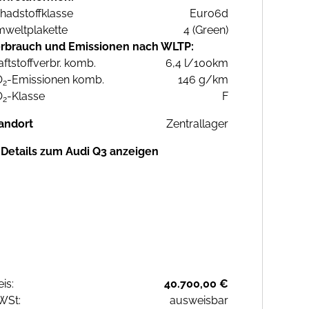
hadstoffklasse
Euro6d
weltplakette
4 (Green)
rbrauch und Emissionen nach WLTP:
aftstoffverbr. komb.
6,4 l/100km
O
-Emissionen komb.
146 g/km
2
O
-Klasse
F
2
andort
Zentrallager
Details zum Audi Q3 anzeigen
eis:
40.700,00 €
WSt:
ausweisbar