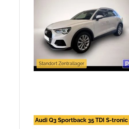
Standort Zentrallager
Audi Q3 Sportback 35 TDI S-tronic