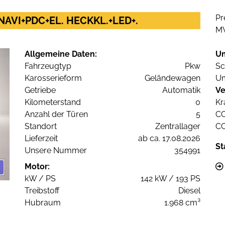
Pr
NAVI+PDC+EL. HECKKL.+LED+.
M
Allgemeine Daten:
U
Fahrzeugtyp
Pkw
Sc
Karosserieform
Geländewagen
Um
Getriebe
Automatik
Ve
Kilometerstand
0
Kr
Anzahl der Türen
5
C
Standort
Zentrallager
C
Lieferzeit
ab ca. 17.08.2026
St
Unsere Nummer
354991
Motor:
kW / PS
142 kW / 193 PS
Treibstoff
Diesel
Hubraum
1.968 cm³