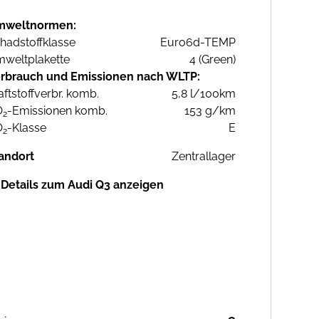
mweltnormen:
hadstoffklasse
Euro6d-TEMP
weltplakette
4 (Green)
rbrauch und Emissionen nach WLTP:
aftstoffverbr. komb.
5,8 l/100km
O
-Emissionen komb.
153 g/km
2
O
-Klasse
E
2
andort
Zentrallager
Details zum Audi Q3 anzeigen