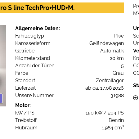
Pr
ro S line TechPro+HUD+M.
M
Allgemeine Daten:
U
Fahrzeugtyp
Pkw
Sc
Karosserieform
Geländewagen
Um
Getriebe
Automatik
Ve
Kilometerstand
20 km
Kr
Anzahl der Türen
5
C
Farbe
Grau
C
Standort
Zentrallager
St
Lieferzeit
ab ca. 17.08.2026
Unsere Nummer
31988
Motor:
kW / PS
150 kW / 204 PS
Treibstoff
Benzin
Hubraum
1.984 cm³