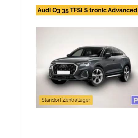
Audi Q3 35 TFSI S tronic Advanc
Standort Zentrallager