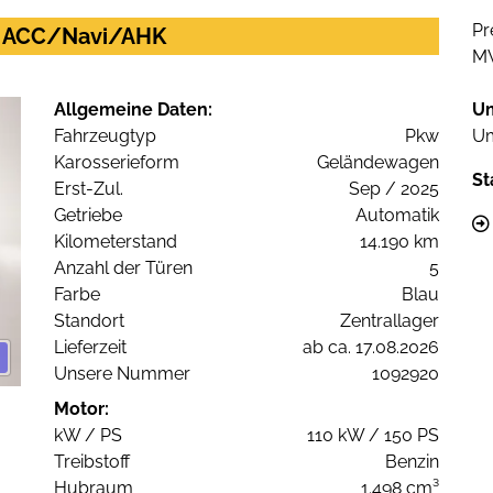
Pr
ed ACC/Navi/AHK
M
Allgemeine Daten:
U
Fahrzeugtyp
Pkw
Um
Karosserieform
Geländewagen
St
Erst-Zul.
Sep / 2025
Getriebe
Automatik
Kilometerstand
14.190 km
Anzahl der Türen
5
Farbe
Blau
Standort
Zentrallager
Lieferzeit
ab ca. 17.08.2026
Unsere Nummer
1092920
Motor:
kW / PS
110 kW / 150 PS
Treibstoff
Benzin
Hubraum
1.498 cm³