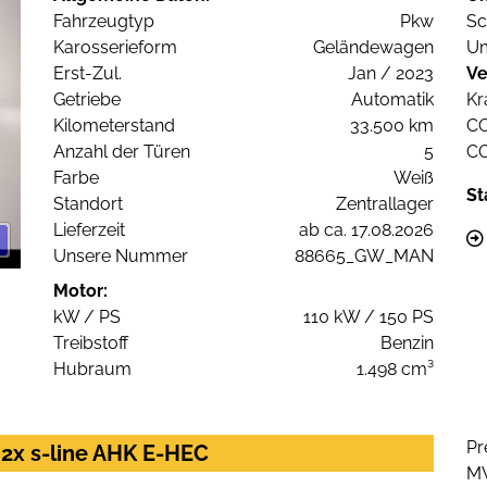
Fahrzeugtyp
Pkw
Sc
Karosserieform
Geländewagen
Um
Erst-Zul.
Jan / 2023
Ve
Getriebe
Automatik
Kr
Kilometerstand
33.500 km
C
Anzahl der Türen
5
C
Farbe
Weiß
St
Standort
Zentrallager
Lieferzeit
ab ca. 17.08.2026
Unsere Nummer
88665_GW_MAN
Motor:
kW / PS
110 kW / 150 PS
Treibstoff
Benzin
Hubraum
1.498 cm³
Pr
 2x s-line AHK E-HEC
M