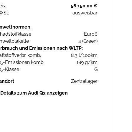
eis:
58.150,00 €
WSt:
ausweisbar
mweltnormen:
hadstoffklasse
Euro6
weltplakette
4 (Green)
rbrauch und Emissionen nach WLTP:
aftstoffverbr. komb.
8,3 l/100km
O
-Emissionen komb.
189 g/km
2
O
-Klasse
G
2
andort
Zentrallager
Details zum Audi Q3 anzeigen