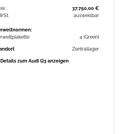
eis:
37.750,00 €
WSt:
ausweisbar
mweltnormen:
weltplakette
4 (Green)
andort
Zentrallager
Details zum Audi Q3 anzeigen