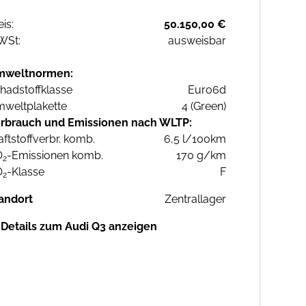
eis:
50.150,00 €
WSt:
ausweisbar
mweltnormen:
hadstoffklasse
Euro6d
weltplakette
4 (Green)
rbrauch und Emissionen nach WLTP:
aftstoffverbr. komb.
6,5 l/100km
O
-Emissionen komb.
170 g/km
2
O
-Klasse
F
2
andort
Zentrallager
Details zum Audi Q3 anzeigen