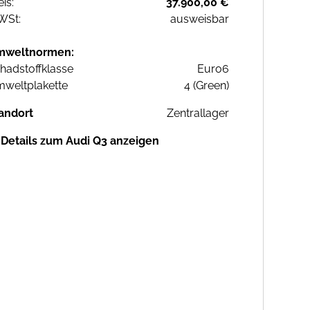
eis:
37.900,00 €
WSt:
ausweisbar
mweltnormen:
hadstoffklasse
Euro6
weltplakette
4 (Green)
andort
Zentrallager
Details zum Audi Q3 anzeigen