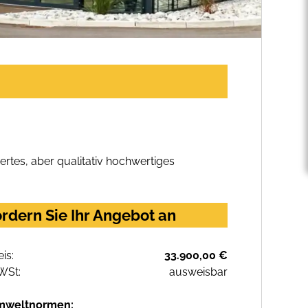
rtes, aber qualitativ hochwertiges
rdern Sie Ihr Angebot an
eis:
33.900,00 €
WSt:
ausweisbar
mweltnormen: