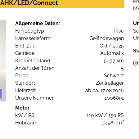
Pr
ed AHK/LED/Connect
M
Allgemeine Daten:
U
Fahrzeugtyp
Pkw
Sc
Karosserieform
Geländewagen
Um
Erst-Zul.
Okt / 2025
St
Getriebe
Automatik
Kilometerstand
5.177 km
Anzahl der Türen
5
Farbe
Schwarz
Standort
Zentrallager
Lieferzeit
ab ca. 17.08.2026
Unsere Nummer
1006891
Motor:
kW / PS
110 kW / 150 PS
Hubraum
1.498 cm³