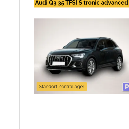
Audi Q3 35 TFSI S tronic advanc
Standort Zentrallager