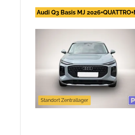
Audi Q3 Basis MJ 2026+QUATTRO+
Standort Zentrallager