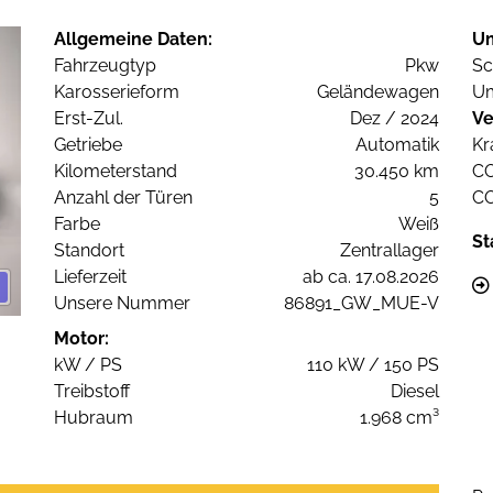
Allgemeine Daten:
U
Fahrzeugtyp
Pkw
Sc
Karosserieform
Geländewagen
Um
Erst-Zul.
Dez / 2024
Ve
Getriebe
Automatik
Kr
Kilometerstand
30.450 km
C
Anzahl der Türen
5
C
Farbe
Weiß
St
Standort
Zentrallager
Lieferzeit
ab ca. 17.08.2026
Unsere Nummer
86891_GW_MUE-V
Motor:
kW / PS
110 kW / 150 PS
Treibstoff
Diesel
Hubraum
1.968 cm³