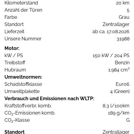
Kilometerstand
20 km
Anzahl der Türen
5
Farbe
Grau
Standort
Zentrallager
Lieferzeit
ab ca. 17.08.2026
Unsere Nummer
31988
Motor:
kW / PS
150 kW / 204 PS
Treibstoff
Benzin
Hubraum
1.984 cm³
Umweltnormen:
Schadstoffklasse
Euro6
Umweltplakette
4 (Green)
Verbrauch und Emissionen nach WLTP:
Kraftstoffverbr. komb.
8,3 l/100km
CO
-Emissionen komb.
189 g/km
2
CO
-Klasse
G
2
Standort
Zentrallager