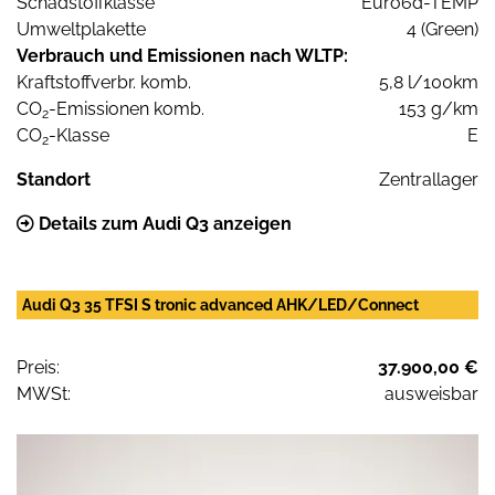
Schadstoffklasse
Euro6d-TEMP
Umweltplakette
4 (Green)
Verbrauch und Emissionen nach WLTP:
Kraftstoffverbr. komb.
5,8 l/100km
CO
-Emissionen komb.
153 g/km
2
CO
-Klasse
E
2
Standort
Zentrallager
Details zum Audi Q3 anzeigen
Audi Q3 35 TFSI S tronic advanced AHK/LED/Connect
Preis:
37.900,00 €
MWSt:
ausweisbar