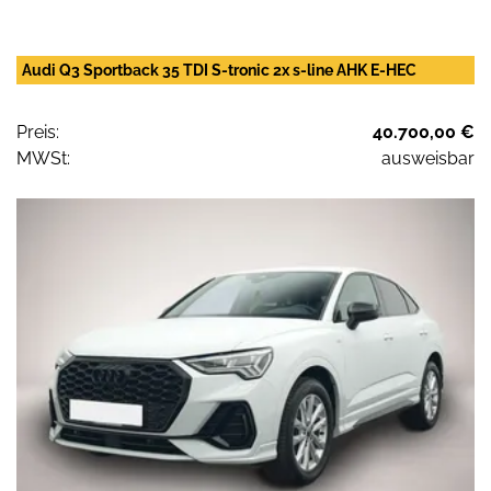
Audi Q3 Sportback 35 TDI S-tronic 2x s-line AHK E-HEC
Preis:
40.700,00 €
MWSt:
ausweisbar