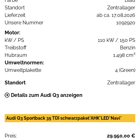
Farbe
Blau
Standort
Zentrallager
Lieferzeit
ab ca. 17.08.2026
Unsere Nummer
1092920
Motor:
kW / PS
110 kW / 150 PS
Treibstoff
Benzin
Hubraum
1.498 cm³
Umweltnormen:
Umweltplakette
4 (Green)
Standort
Zentrallager
Details zum Audi Q3 anzeigen
Audi Q3 Sportback 35 TDI schwarzpaket*AHK*LED*Navi*
Preis:
29.950,00 €