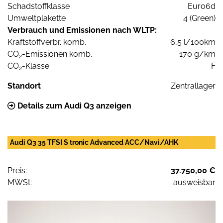
Schadstoffklasse
Euro6d
Umweltplakette
4 (Green)
Verbrauch und Emissionen nach WLTP:
Kraftstoffverbr. komb.
6,5 l/100km
CO
-Emissionen komb.
170 g/km
2
CO
-Klasse
F
2
Standort
Zentrallager
Details zum Audi Q3 anzeigen
Audi Q3 35 TFSI S tronic Advanced ACC/Navi/AHK
Preis:
37.750,00 €
MWSt:
ausweisbar