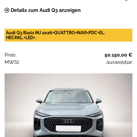
Details zum Audi Q3 anzeigen
Audi Q3 Basis MJ 2026+QUATTRO+NAVI+PDC+EL.
HECKKL.+LED+.
Preis:
50.150,00 €
MWSt:
ausweisbar