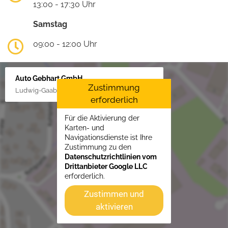
13:00 - 17:30 Uhr
Samstag
09:00 - 12:00 Uhr
Auto Gebhart GmbH
Zustimmung
Ludwig-Gaab-Str. 4, 88427 Bad Schussenried
erforderlich
Für die Aktivierung der
Karten- und
Navigationsdienste ist Ihre
Zustimmung zu den
Datenschutzrichtlinien vom
Drittanbieter Google LLC
erforderlich.
Zustimmen und
aktivieren