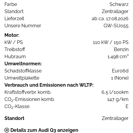
Farbe
Schwarz
Standort
Zentrallager
Lieferzeit
ab ca. 17.08.2026
Unsere Nummer
GW-SU055
Motor:
kW / PS
110 kW / 150 PS
Treibstoff
Benzin
Hubraum
1.498 cm³
Umweltnormen:
Schadstoffklasse
Euro6d
Umweltplakette
1 (None)
Verbrauch und Emissionen nach WLTP:
Kraftstoffverbr. komb.
6,5 l/100km
CO
-Emissionen komb.
147 g/km
2
CO
-Klasse
E
2
Standort
Zentrallager
Details zum Audi Q3 anzeigen