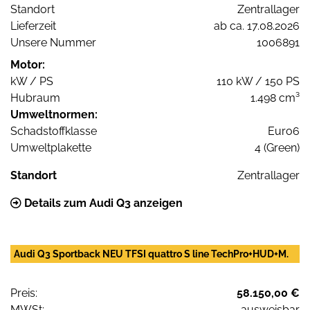
Standort
Zentrallager
Lieferzeit
ab ca. 17.08.2026
Unsere Nummer
1006891
Motor:
kW / PS
110 kW / 150 PS
Hubraum
1.498 cm³
Umweltnormen:
Schadstoffklasse
Euro6
Umweltplakette
4 (Green)
Standort
Zentrallager
Details zum Audi Q3 anzeigen
Audi Q3 Sportback NEU TFSI quattro S line TechPro+HUD+M.
Preis:
58.150,00 €
MWSt:
ausweisbar