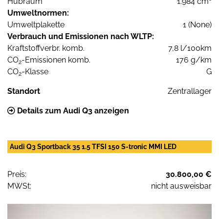
Hubraum
1.984 cm³
Umweltnormen:
Umweltplakette
1 (None)
Verbrauch und Emissionen nach WLTP:
Kraftstoffverbr. komb.
7,8 l/100km
CO
-Emissionen komb.
176 g/km
2
CO
-Klasse
G
2
Standort
Zentrallager
Details zum Audi Q3 anzeigen
Audi Q3 Sportback 35 1.5 TFSI 150 S-tronic MMI LED
Preis:
30.800,00 €
MWSt:
nicht ausweisbar