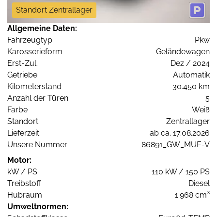
Standort Zentrallager
Allgemeine Daten:
Fahrzeugtyp
Pkw
Karosserieform
Geländewagen
Erst-Zul.
Dez / 2024
Getriebe
Automatik
Kilometerstand
30.450 km
Anzahl der Türen
5
Farbe
Weiß
Standort
Zentrallager
Lieferzeit
ab ca. 17.08.2026
Unsere Nummer
86891_GW_MUE-V
Motor:
kW / PS
110 kW / 150 PS
Treibstoff
Diesel
Hubraum
1.968 cm³
Umweltnormen: