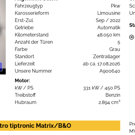
Fahrzeugtyp
Pkw
Sc
Karosserieform
Limousine
Um
Erst-Zul.
Sep / 2022
St
Getriebe
Automatik
Kilometerstand
48.050 km
Anzahl der Türen
5
Farbe
Grau
Standort
Zentrallager
Lieferzeit
ab ca. 17.08.2026
Unsere Nummer
A900640
Motor:
kW / PS
331 kW / 450 PS
Treibstoff
Benzin
Hubraum
2.894 cm³
Pr
tro tiptronic Matrix/B&O
M