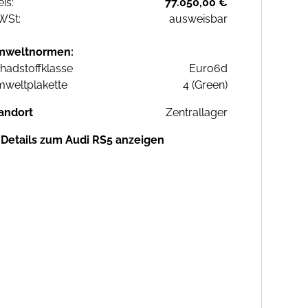
eis:
77.050,00 €
WSt:
ausweisbar
mweltnormen:
hadstoffklasse
Euro6d
weltplakette
4 (Green)
andort
Zentrallager
Details zum Audi RS5 anzeigen