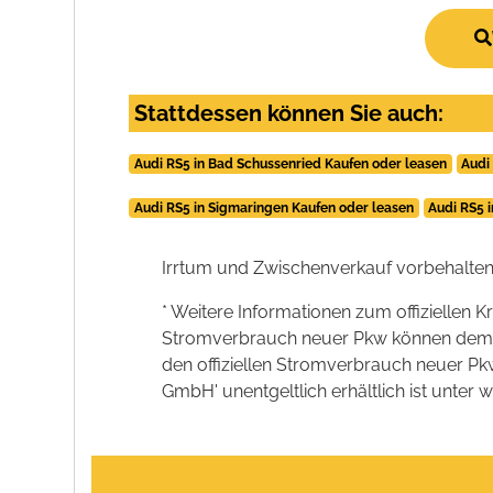
Stattdessen können Sie auch:
Audi RS5 in Bad Schussenried Kaufen oder leasen
Audi
Audi RS5 in Sigmaringen Kaufen oder leasen
Audi RS5 
Irrtum und Zwischenverkauf vorbehalten
* Weitere Informationen zum offiziellen K
Stromverbrauch neuer Pkw können dem 'Lei
den offiziellen Stromverbrauch neuer P
GmbH' unentgeltlich erhältlich ist unter 