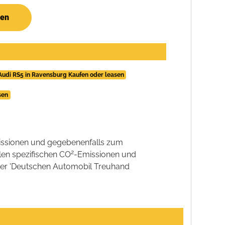
hen
Audi RS5 in Ravensburg Kaufen oder leasen
sen
ssionen und gegebenenfalls zum
2
llen spezifischen CO
-Emissionen und
 der 'Deutschen Automobil Treuhand