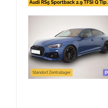
Audi RS5 Sportback 2.9 TFSI Q T
Standort Zentrallager