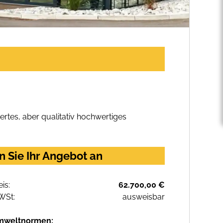
rtes, aber qualitativ hochwertiges
 Sie Ihr Angebot an
eis:
62.700,00 €
WSt:
ausweisbar
mweltnormen: