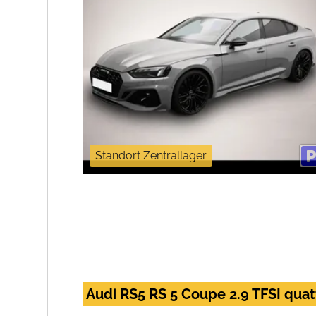
Standort Zentrallager
Audi RS5 RS 5 Coupe 2.9 TFSI quat