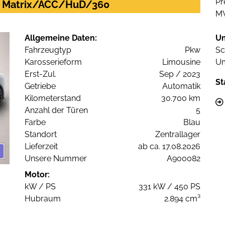
Pr
ip. Matrix/ACC/HuD/360
M
Allgemeine Daten:
U
Fahrzeugtyp
Pkw
Sc
Karosserieform
Limousine
Um
Erst-Zul.
Sep / 2023
St
Getriebe
Automatik
Kilometerstand
30.700 km
Anzahl der Türen
5
Farbe
Blau
Standort
Zentrallager
Lieferzeit
ab ca. 17.08.2026
Unsere Nummer
A900082
Motor:
kW / PS
331 kW / 450 PS
Hubraum
2.894 cm³