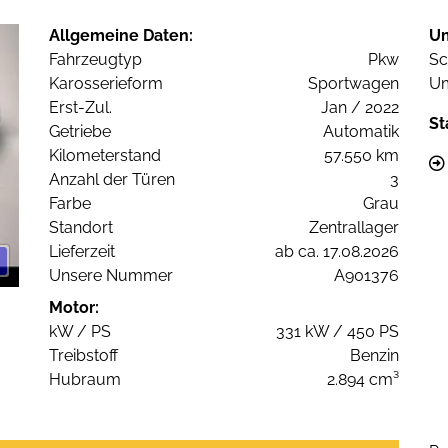
Allgemeine Daten:
U
Fahrzeugtyp
Pkw
Sc
Karosserieform
Sportwagen
Um
Erst-Zul.
Jan / 2022
St
Getriebe
Automatik
Kilometerstand
57.550 km
Anzahl der Türen
3
Farbe
Grau
Standort
Zentrallager
Lieferzeit
ab ca. 17.08.2026
Unsere Nummer
A901376
Motor:
kW / PS
331 kW / 450 PS
Treibstoff
Benzin
Hubraum
2.894 cm³