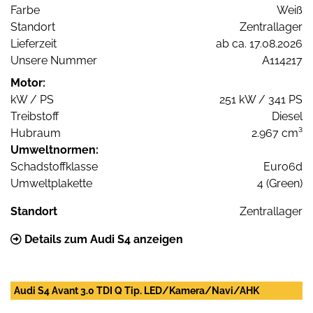
Farbe
Weiß
Standort
Zentrallager
Lieferzeit
ab ca. 17.08.2026
Unsere Nummer
A114217
Motor:
kW / PS
251 kW / 341 PS
Treibstoff
Diesel
Hubraum
2.967 cm³
Umweltnormen:
Schadstoffklasse
Euro6d
Umweltplakette
4 (Green)
Standort
Zentrallager
Details zum Audi S4 anzeigen
Audi S4 Avant 3.0 TDI Q Tip. LED/Kamera/Navi/AHK