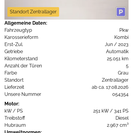
Standort Zentrallager
Allgemeine Daten:
Fahrzeugtyp
Pkw
Karosserieform
Kombi
Erst-Zul.
Jun / 2023
Getriebe
Automatik
Kilometerstand
25.051 km
Anzahl der Türen
5
Farbe
Grau
Standort
Zentrallager
Lieferzeit
ab ca. 17.08.2026
Unsere Nummer
054354
Motor:
kW / PS
251 kW / 341 PS
Treibstoff
Diesel
Hubraum
2.967 cm³
Umweltnormen: