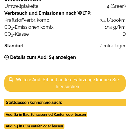
Umweltplakette
4 (Green)
Verbrauch und Emissionen nach WLTP:
Kraftstoffverbr. komb.
7,4 l/100km
CO
-Emissionen komb.
194 g/km
2
CO
-Klasse
D
2
Standort
Zentrallager
Details zum Audi S4 anzeigen
Weitere Audi S4 und andere Fahrzeuge können Sie
hier suchen
Stattdessen können Sie auch:
Audi S4 in Bad Schussenried Kaufen oder leasen
Audi S4 in Ulm Kaufen oder leasen