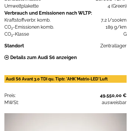
Umweltplakette
4 (Green)
Verbrauch und Emissionen nach WLTP:
Kraftstoffverbr. komb.
7,2 l/100km
CO
-Emissionen komb.
189 g/km
2
CO
-Klasse
G
2
Standort
Zentrallager
Details zum Audi S6 anzeigen
Audi S6 Avant 3.0 TDI qu. Tiptr. *AHK*Matrix-LED*Luft
Preis:
49.550,00 €
MWSt:
ausweisbar