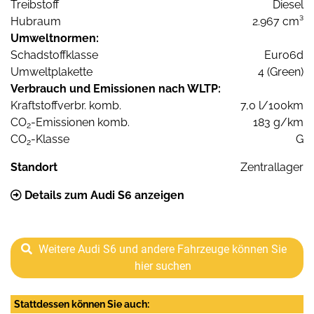
Treibstoff
Diesel
Hubraum
2.967 cm³
Umweltnormen:
Schadstoffklasse
Euro6d
Umweltplakette
4 (Green)
Verbrauch und Emissionen nach WLTP:
Kraftstoffverbr. komb.
7,0 l/100km
CO
-Emissionen komb.
183 g/km
2
CO
-Klasse
G
2
Standort
Zentrallager
Details zum Audi S6 anzeigen
Weitere Audi S6 und andere Fahrzeuge können Sie
hier suchen
Stattdessen können Sie auch: