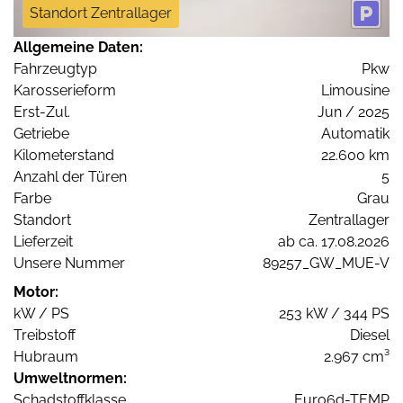
Standort Zentrallager
Allgemeine Daten:
Fahrzeugtyp
Pkw
Karosserieform
Limousine
Erst-Zul.
Jun / 2025
Getriebe
Automatik
Kilometerstand
22.600 km
Anzahl der Türen
5
Farbe
Grau
Standort
Zentrallager
Lieferzeit
ab ca. 17.08.2026
Unsere Nummer
89257_GW_MUE-V
Motor:
kW / PS
253 kW / 344 PS
Treibstoff
Diesel
Hubraum
2.967 cm³
Umweltnormen:
Schadstoffklasse
Euro6d-TEMP