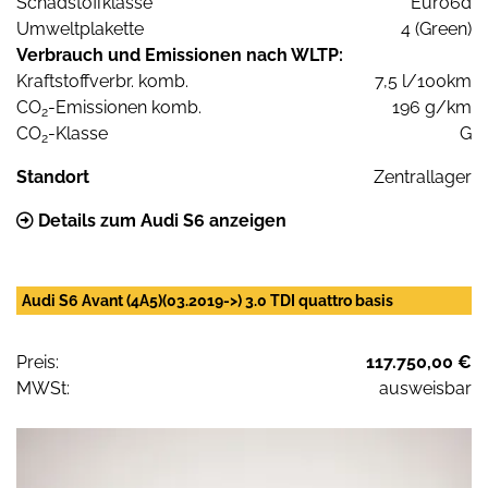
Schadstoffklasse
Euro6d
Umweltplakette
4 (Green)
Verbrauch und Emissionen nach WLTP:
Kraftstoffverbr. komb.
7,5 l/100km
CO
-Emissionen komb.
196 g/km
2
CO
-Klasse
G
2
Standort
Zentrallager
Details zum Audi S6 anzeigen
Audi S6 Avant (4A5)(03.2019->) 3.0 TDI quattro basis
Preis:
117.750,00 €
MWSt:
ausweisbar