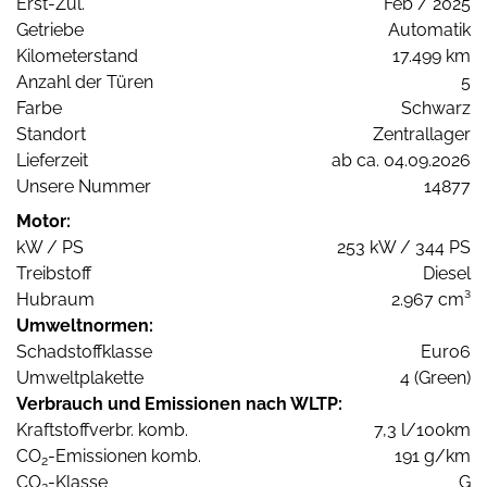
Erst-Zul.
Feb / 2025
Getriebe
Automatik
Kilometerstand
17.499 km
Anzahl der Türen
5
Farbe
Schwarz
Standort
Zentrallager
Lieferzeit
ab ca. 04.09.2026
Unsere Nummer
14877
Motor:
kW / PS
253 kW / 344 PS
Treibstoff
Diesel
Hubraum
2.967 cm³
Umweltnormen:
Schadstoffklasse
Euro6
Umweltplakette
4 (Green)
Verbrauch und Emissionen nach WLTP:
Kraftstoffverbr. komb.
7,3 l/100km
CO
-Emissionen komb.
191 g/km
2
CO
-Klasse
G