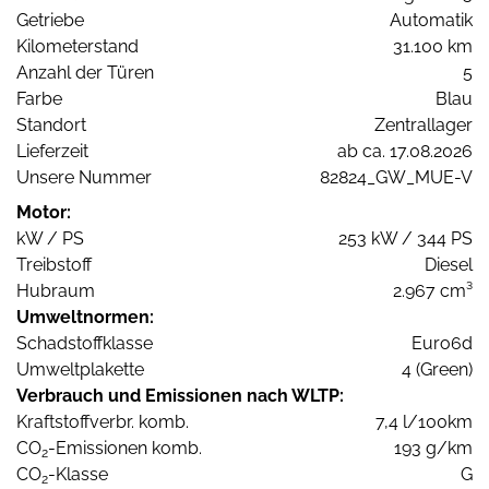
Getriebe
Automatik
Kilometerstand
31.100 km
Anzahl der Türen
5
Farbe
Blau
Standort
Zentrallager
Lieferzeit
ab ca. 17.08.2026
Unsere Nummer
82824_GW_MUE-V
Motor:
kW / PS
253 kW / 344 PS
Treibstoff
Diesel
Hubraum
2.967 cm³
Umweltnormen:
Schadstoffklasse
Euro6d
Umweltplakette
4 (Green)
Verbrauch und Emissionen nach WLTP:
Kraftstoffverbr. komb.
7,4 l/100km
CO
-Emissionen komb.
193 g/km
2
CO
-Klasse
G
2