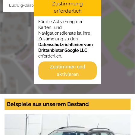
Zustimmung
Ludwig-Gaab-Str. 4, 88427 Bad Schussenried
erforderlich
Für die Aktivierung der
Karten- und
Navigationsdienste ist Ihre
Zustimmung zu den
Datenschutzrichtlinien vom
Drittanbieter Google LLC
erforderlich.
Zustimmen und
aktivieren
Beispiele aus unserem Bestand