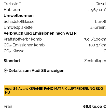
Treibstoff
Diesel
Hubraum
2.967 cm³
Umweltnormen:
Schadstoffklasse
Euro6
Umweltplakette
4 (Green)
Verbrauch und Emissionen nach WLTP:
Kraftstoffverbr. komb.
7,0 l/100km
CO
-Emissionen komb.
188 g/km
2
CO
-Klasse
G
2
Standort
Zentrallager
Details zum Audi S6 anzeigen
Audi S6 Avant KERAMIK PANO MATRIX LUFTFEDERUNG B&O
HU
Preis:
66.850,00 €