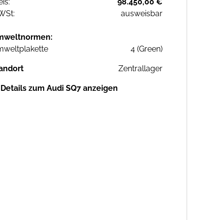
eis:
98.450,00 €
WSt:
ausweisbar
mweltnormen:
weltplakette
4 (Green)
andort
Zentrallager
Details zum Audi SQ7 anzeigen