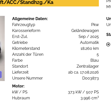
Pr
/Luft/ACC/Standhzg./Ka
M
Allgemeine Daten:
U
Fahrzeugtyp
Pkw
Um
Karosserieform
Geländewagen
St
Erst-Zul.
Sep / 2025
Getriebe
Automatik
Kilometerstand
18.260 km
Anzahl der Türen
5
Farbe
Blau
Standort
Zentrallager
Lieferzeit
ab ca. 17.08.2026
Unsere Nummer
D003873
Motor:
kW / PS
373 kW / 507 PS
Hubraum
3.996 cm³