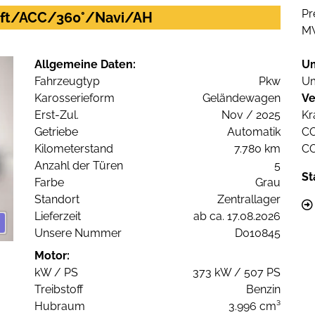
Pr
/Luft/ACC/360°/Navi/AH
M
Allgemeine Daten:
U
Fahrzeugtyp
Pkw
Um
Karosserieform
Geländewagen
Ve
Erst-Zul.
Nov / 2025
Kr
Getriebe
Automatik
C
Kilometerstand
7.780 km
C
Anzahl der Türen
5
St
Farbe
Grau
Standort
Zentrallager
Lieferzeit
ab ca. 17.08.2026
Unsere Nummer
D010845
Motor:
kW / PS
373 kW / 507 PS
Treibstoff
Benzin
Hubraum
3.996 cm³