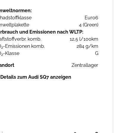
mweltnormen:
hadstoffklasse
Euro6
weltplakette
4 (Green)
rbrauch und Emissionen nach WLTP:
aftstoffverbr. komb.
12,5 l/100km
O
-Emissionen komb.
284 g/km
2
O
-Klasse
G
2
andort
Zentrallager
Details zum Audi SQ7 anzeigen