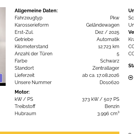
Allgemeine Daten:
U
Fahrzeugtyp
Pkw
Sc
Karosserieform
Geländewagen
Um
Erst-Zul.
Dez / 2025
Ve
Getriebe
Automatik
Kr
Kilometerstand
12.723 km
C
Anzahl der Türen
5
C
Farbe
Schwarz
St
Standort
Zentrallager
Lieferzeit
ab ca. 17.08.2026
Unsere Nummer
D010620
Motor:
kW / PS
373 kW / 507 PS
Treibstoff
Benzin
Hubraum
3.996 cm³