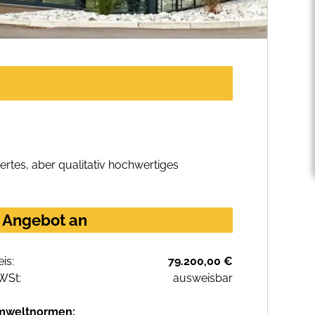
rtes, aber qualitativ hochwertiges
r Angebot an
eis:
79.200,00 €
WSt:
ausweisbar
mweltnormen: