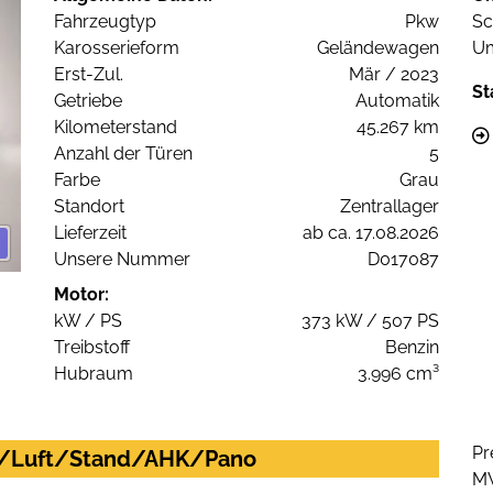
Fahrzeugtyp
Pkw
Sc
Karosserieform
Geländewagen
Um
Erst-Zul.
Mär / 2023
St
Getriebe
Automatik
Kilometerstand
45.267 km
Anzahl der Türen
5
Farbe
Grau
Standort
Zentrallager
Lieferzeit
ab ca. 17.08.2026
Unsere Nummer
D017087
Motor:
kW / PS
373 kW / 507 PS
Treibstoff
Benzin
Hubraum
3.996 cm³
Pr
ix/Luft/Stand/AHK/Pano
M