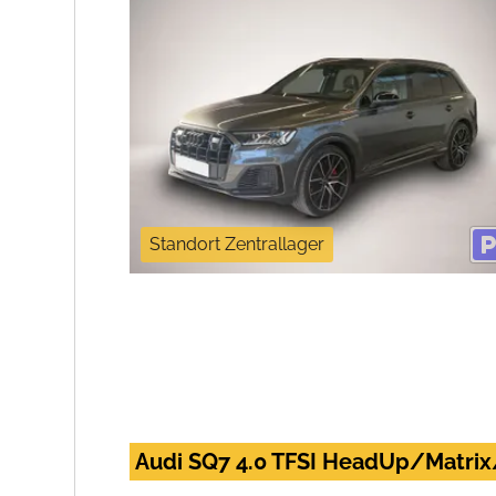
Standort Zentrallager
Audi SQ7 4.0 TFSI HeadUp/Matr