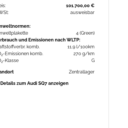
eis:
101.700,00 €
WSt:
ausweisbar
mweltnormen:
weltplakette
4 (Green)
rbrauch und Emissionen nach WLTP:
aftstoffverbr. komb.
11,9 l/100km
O
-Emissionen komb.
270 g/km
2
O
-Klasse
G
2
andort
Zentrallager
Details zum Audi SQ7 anzeigen