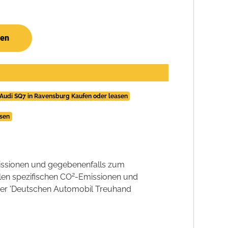
hen
Audi SQ7 in Ravensburg Kaufen oder leasen
asen
ssionen und gegebenenfalls zum
2
llen spezifischen CO
-Emissionen und
 der 'Deutschen Automobil Treuhand