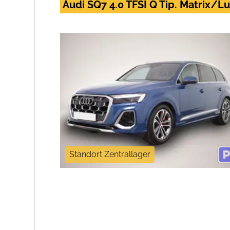
Audi SQ7 4.0 TFSI Q Tip. Matrix
Standort Zentrallager