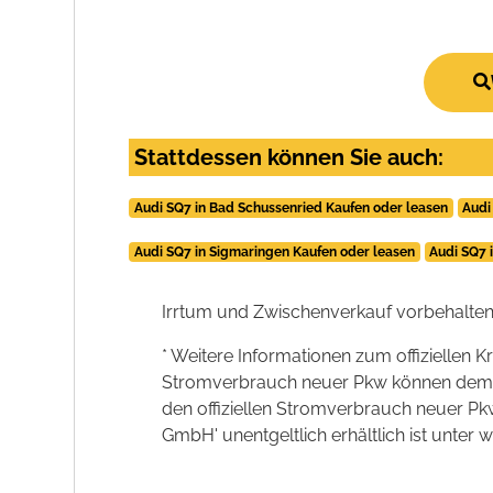
Stattdessen können Sie auch:
Audi SQ7 in Bad Schussenried Kaufen oder leasen
Audi
Audi SQ7 in Sigmaringen Kaufen oder leasen
Audi SQ7 
Irrtum und Zwischenverkauf vorbehalten
* Weitere Informationen zum offiziellen K
Stromverbrauch neuer Pkw können dem 'Lei
den offiziellen Stromverbrauch neuer P
GmbH' unentgeltlich erhältlich ist unter 