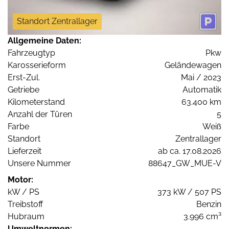
Standort Zentrallager
Allgemeine Daten:
Fahrzeugtyp
Pkw
Karosserieform
Geländewagen
Erst-Zul.
Mai / 2023
Getriebe
Automatik
Kilometerstand
63.400 km
Anzahl der Türen
5
Farbe
Weiß
Standort
Zentrallager
Lieferzeit
ab ca. 17.08.2026
Unsere Nummer
88647_GW_MUE-V
Motor:
kW / PS
373 kW / 507 PS
Treibstoff
Benzin
Hubraum
3.996 cm³
Umweltnormen: