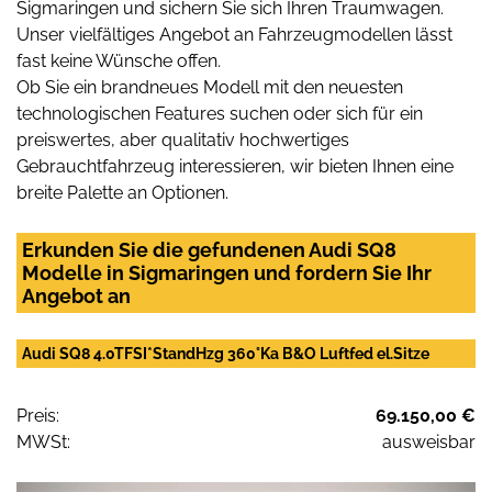
Sigmaringen und sichern Sie sich Ihren Traumwagen.
Unser vielfältiges Angebot an Fahrzeugmodellen lässt
fast keine Wünsche offen.
Ob Sie ein brandneues Modell mit den neuesten
technologischen Features suchen oder sich für ein
preiswertes, aber qualitativ hochwertiges
Gebrauchtfahrzeug interessieren, wir bieten Ihnen eine
breite Palette an Optionen.
Erkunden Sie die gefundenen Audi SQ8
Modelle in Sigmaringen und fordern Sie Ihr
Angebot an
Audi SQ8 4.0TFSI*StandHzg 360°Ka B&O Luftfed el.Sitze
Preis:
69.150,00 €
MWSt:
ausweisbar