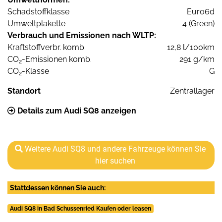
Schadstoffklasse
Euro6d
Umweltplakette
4 (Green)
Verbrauch und Emissionen nach WLTP:
Kraftstoffverbr. komb.
12,8 l/100km
CO
-Emissionen komb.
291 g/km
2
CO
-Klasse
G
2
Standort
Zentrallager
Details zum Audi SQ8 anzeigen
Weitere Audi SQ8 und andere Fahrzeuge können Sie
hier suchen
Stattdessen können Sie auch:
Audi SQ8 in Bad Schussenried Kaufen oder leasen