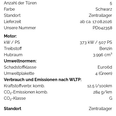
Anzahl der Türen
5
Farbe
Schwarz
Standort
Zentrallager
Lieferzeit
ab ca. 17.08.2026
Unsere Nummer
PD042358
Motor:
kW / PS
373 kW / 507 PS
Treibstoff
Benzin
Hubraum
3.996 cm³
Umweltnormen:
Schadstoffklasse
Euro6d
Umweltplakette
4 (Green)
Verbrauch und Emissionen nach WLTP:
Kraftstoffverbr. komb.
12,5 l/100km
CO
-Emissionen komb.
284 g/km
2
CO
-Klasse
G
2
Standort
Zentrallager