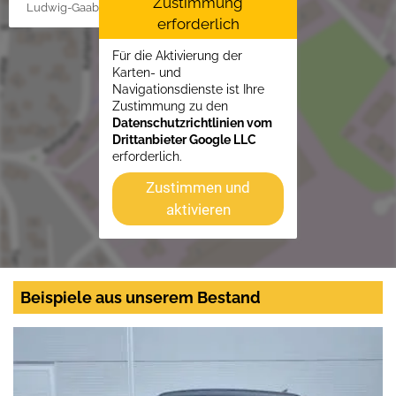
Zustimmung
Ludwig-Gaab-Str. 4, 88427 Bad Schussenried
erforderlich
Für die Aktivierung der
Karten- und
Navigationsdienste ist Ihre
Zustimmung zu den
Datenschutzrichtlinien vom
Drittanbieter Google LLC
erforderlich.
Zustimmen und
aktivieren
Beispiele aus unserem Bestand