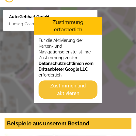
Auto Gebhart GmbH
Zustimmung
Ludwig-Gaab-Str. 4, 88427 Bad Schussenried
erforderlich
Für die Aktivierung der
Karten- und
Navigationsdienste ist Ihre
Zustimmung zu den
Datenschutzrichtlinien vom
Drittanbieter Google LLC
erforderlich.
Zustimmen und
aktivieren
Beispiele aus unserem Bestand