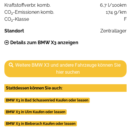
Kraftstoffverbr. komb.
6,7 l/100km
CO
-Emissionen komb.
174 g/km
2
CO
-Klasse
F
2
Standort
Zentrallager
Details zum BMW X3 anzeigen
Weitere BMW X3 und andere Fahrzeuge können Sie
hier suchen
Stattdessen können Sie auch:
BMW X3 in Bad Schussenried Kaufen oder leasen
BMW X3 in Ulm Kaufen oder leasen
BMW X3 in Bieberach Kaufen oder leasen