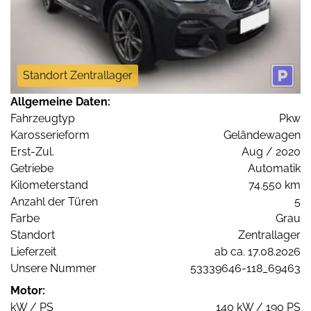
Standort Zentrallager
Allgemeine Daten:
Fahrzeugtyp
Pkw
Karosserieform
Geländewagen
Erst-Zul.
Aug / 2020
Getriebe
Automatik
Kilometerstand
74.550 km
Anzahl der Türen
5
Farbe
Grau
Standort
Zentrallager
Lieferzeit
ab ca. 17.08.2026
Unsere Nummer
53339646-118_69463
Motor:
kW / PS
140 kW / 190 PS