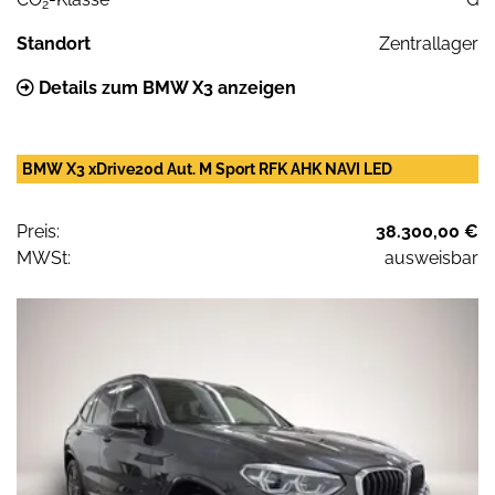
2
Standort
Zentrallager
Details zum BMW X3 anzeigen
BMW X3 xDrive20d Aut. M Sport RFK AHK NAVI LED
Preis:
38.300,00 €
MWSt:
ausweisbar