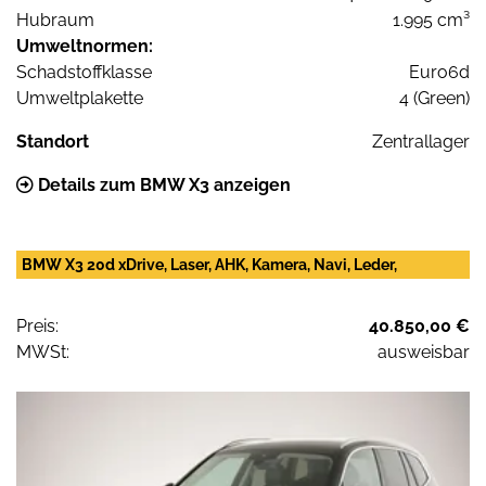
Hubraum
1.995 cm³
Umweltnormen:
Schadstoffklasse
Euro6d
Umweltplakette
4 (Green)
Standort
Zentrallager
Details zum BMW X3 anzeigen
BMW X3 20d xDrive, Laser, AHK, Kamera, Navi, Leder,
Preis:
40.850,00 €
MWSt:
ausweisbar