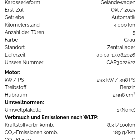
Karosserieform
Geländewagen
Erst-Zul.
Okt / 2025
Getriebe
Automatik
Kilometerstand
4.000 km
Anzahl der Türen
5
Farbe
Grau
Standort
Zentrallager
Lieferzeit
ab ca. 17.08.2026
Unsere Nummer
CAR3022822
Motor:
kW / PS
293 kW / 398 PS
Treibstoff
Benzin
Hubraum
2.998 cm³
Umweltnormen:
Umweltplakette
1 (None)
Verbrauch und Emissionen nach WLTP:
Kraftstoffverbr. komb.
8,3 l/100km
CO
-Emissionen komb.
189 g/km
2
CO
-Klasse
G