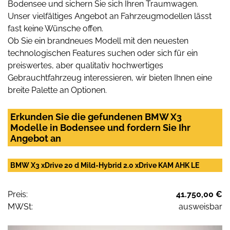
Bodensee und sichern Sie sich Ihren Traumwagen.
Unser vielfältiges Angebot an Fahrzeugmodellen lässt
fast keine Wünsche offen.
Ob Sie ein brandneues Modell mit den neuesten
technologischen Features suchen oder sich für ein
preiswertes, aber qualitativ hochwertiges
Gebrauchtfahrzeug interessieren, wir bieten Ihnen eine
breite Palette an Optionen.
Erkunden Sie die gefundenen BMW X3
Modelle in Bodensee und fordern Sie Ihr
Angebot an
BMW X3 xDrive 20 d Mild-Hybrid 2.0 xDrive KAM AHK LE
Preis:
41.750,00 €
MWSt:
ausweisbar