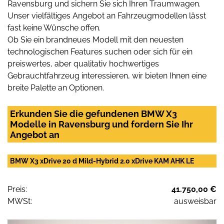
Ravensburg und sichern Sie sich Ihren Traumwagen.
Unser vielfältiges Angebot an Fahrzeugmodellen lässt
fast keine Wünsche offen.
Ob Sie ein brandneues Modell mit den neuesten
technologischen Features suchen oder sich für ein
preiswertes, aber qualitativ hochwertiges
Gebrauchtfahrzeug interessieren, wir bieten Ihnen eine
breite Palette an Optionen.
Erkunden Sie die gefundenen BMW X3
Modelle in Ravensburg und fordern Sie Ihr
Angebot an
BMW X3 xDrive 20 d Mild-Hybrid 2.0 xDrive KAM AHK LE
Preis:
41.750,00 €
MWSt:
ausweisbar