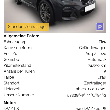
Standort Zentrallager
Allgemeine Daten:
Fahrzeugtyp
Pkw
Karosserieform
Geländewagen
Erst-Zul.
Aug / 2020
Getriebe
Automatik
Kilometerstand
74.550 km
Anzahl der Türen
5
Farbe
Grau
Standort
Zentrallager
Lieferzeit
ab ca. 17.08.2026
Unsere Nummer
53339646-118_69463
Motor:
kW / PS
140 kW / 190 PS