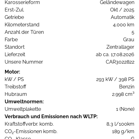
Karosserieform
Geländewagen
Erst-Zul.
Okt / 2025
Getriebe
Automatik
Kilometerstand
4.000 km
Anzahl der Türen
5
Farbe
Grau
Standort
Zentrallager
Lieferzeit
ab ca. 17.08.2026
Unsere Nummer
CAR3022822
Motor:
kW / PS
293 kW / 398 PS
Treibstoff
Benzin
Hubraum
2.998 cm³
Umweltnormen:
Umweltplakette
1 (None)
Verbrauch und Emissionen nach WLTP:
Kraftstoffverbr. komb.
8,3 l/100km
CO
-Emissionen komb.
189 g/km
2
CO
-Klasse
G