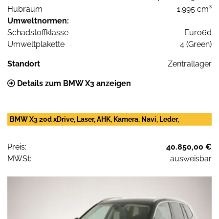
Hubraum
1.995 cm³
Umweltnormen:
Schadstoffklasse
Euro6d
Umweltplakette
4 (Green)
Standort
Zentrallager
Details zum BMW X3 anzeigen
BMW X3 20d xDrive, Laser, AHK, Kamera, Navi, Leder,
Preis:
40.850,00 €
MWSt:
ausweisbar