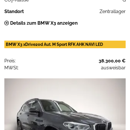
2
Standort
Zentrallager
Details zum BMW X3 anzeigen
BMW X3 xDrive20d Aut. M Sport RFK AHK NAVI LED
Preis:
38.300,00 €
MWSt:
ausweisbar