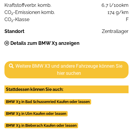
Kraftstoffverbr. komb.
6,7 l/100km
CO
-Emissionen komb.
174 g/km
2
CO
-Klasse
F
2
Standort
Zentrallager
Details zum BMW X3 anzeigen
Weitere BMW X3 und andere Fahrzeuge können Sie
hier suchen
Stattdessen können Sie auch:
BMW X3 in Bad Schussenried Kaufen oder leasen
BMW X3 in Ulm Kaufen oder leasen
BMW X3 in Bieberach Kaufen oder leasen